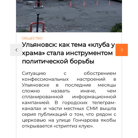
ОБЩЕСТВО
АК
Ульяновск: как тема «клуба у
М
храма» стала инструментом
с
политической борьбы
и
Д
Ситуацию с обострением
М
конфессиональных настроений в
Ульяновске в последние месяцы
А
сложно назвать иначе, чем
о
спланированной информационной
м
кампанией. В городских телеграм-
Д
каналах и части местных СМИ вышла
н
серия публикаций о том, что рядом с
т
церковью на улице Гончарова якобы
о
открывается «стриптиз клую».
н
п