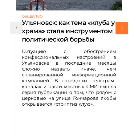
ОБЩЕСТВО
АК
Ульяновск: как тема «клуба у
М
храма» стала инструментом
с
политической борьбы
и
Д
Ситуацию с обострением
М
конфессиональных настроений в
Ульяновске в последние месяцы
А
сложно назвать иначе, чем
о
спланированной информационной
м
кампанией. В городских телеграм-
Д
каналах и части местных СМИ вышла
н
серия публикаций о том, что рядом с
т
церковью на улице Гончарова якобы
о
открывается «стриптиз клую».
н
п
се
за