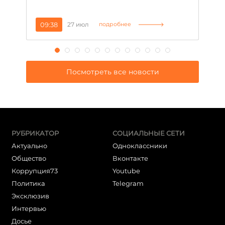
09:38
27 июл
1
подробнее
Посмотреть все новости
РУБРИКАТОР
СОЦИАЛЬНЫЕ СЕТИ
Актуально
Одноклассники
Общество
Вконтакте
Коррупция73
Youtube
Политика
Telegram
Эксклюзив
Интервью
Досье