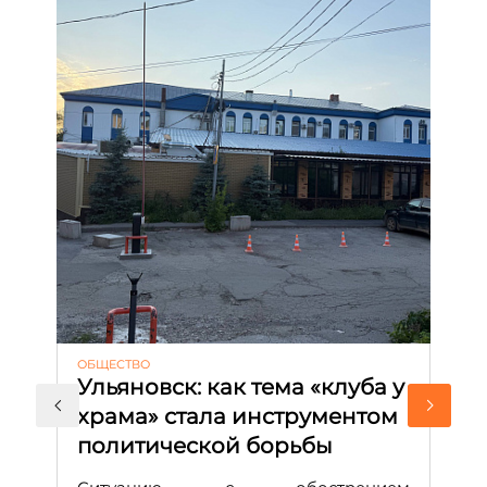
ОБЩЕСТВО
АК
Ульяновск: как тема «клуба у
М
храма» стала инструментом
с
политической борьбы
и
Д