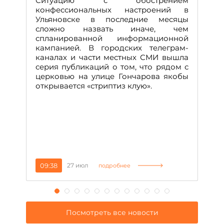
Ситуацию с обострением
М
конфессиональных настроений в
Ульяновске в последние месяцы
А
сложно назвать иначе, чем
о
спланированной информационной
м
кампанией. В городских телеграм-
Д
каналах и части местных СМИ вышла
н
серия публикаций о том, что рядом с
т
церковью на улице Гончарова якобы
о
открывается «стриптиз клую».
н
п
се
за
09:38
27 июл
1
подробнее
Посмотреть все новости