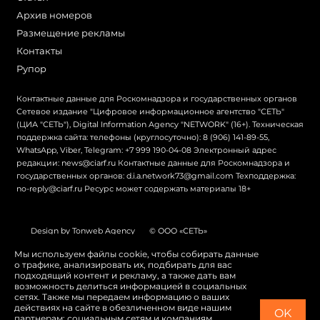
Архив номеров
Размещение рекламы
Контакты
Рупор
Контактные данные для Роскомнадзора и государственных органов
Сетевое издание "Цифровое информационное агентство "СЕТЬ"
(ЦИА "СЕТЬ"), Digital Information Agency "NETWORK" (16+). Техническая
поддержка сайта: телефоны (круглосуточно): 8 (906) 141-89-55,
WhatsApp, Viber, Telegram: +7 999 190-04-08 Электронный адрес
редакции: news@ciarf.ru Контактные данные для Роскомнадзора и
государственных органов: d.i.a.network73@gmail.com Техподдержка:
no-reply@ciarf.ru Ресурс может содержать материалы 18+
Design by Tonweb Agency
© ООО «СЕТЬ»
Политика конфиденциальности
Карта сайта
Мы используем файлы cookie, чтобы собирать данные
о трафике, анализировать их, подбирать для вас
Switch to English
подходящий контент и рекламу, а также дать вам
возможность делиться информацией в социальных
сетях. Также мы передаем информацию о ваших
действиях на сайте в обезличенном виде нашим
OK
партнерам: социальным сетям и компаниям,