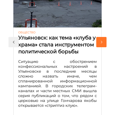
ОБЩЕСТВО
АК
Ульяновск: как тема «клуба у
М
храма» стала инструментом
с
политической борьбы
и
Д
Ситуацию с обострением
М
конфессиональных настроений в
Ульяновске в последние месяцы
А
сложно назвать иначе, чем
о
спланированной информационной
м
кампанией. В городских телеграм-
Д
каналах и части местных СМИ вышла
н
серия публикаций о том, что рядом с
т
церковью на улице Гончарова якобы
о
открывается «стриптиз клую».
н
п