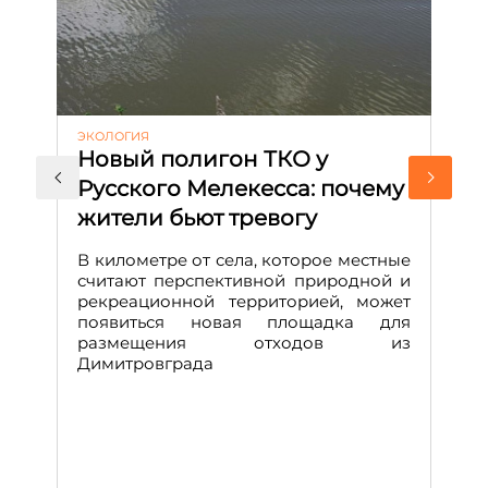
ЭКОЛОГИЯ
КУ
Новый полигон ТКО у
Н
Русского Мелекесса: почему
А
жители бьют тревогу
к
н
В километре от села, которое местные
считают перспективной природной и
В
рекреационной территорией, может
ч
появиться новая площадка для
че
размещения отходов из
Вс
Димитровграда
в
т
за