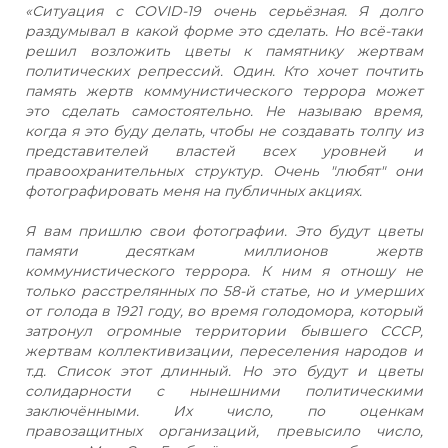
«Ситуация с COVID-19 очень серьёзная. Я долго
раздумывал в какой форме это сделать. Но всё-таки
решил возложить цветы к памятнику жертвам
политических репрессий. Один. Кто хочет почтить
память жертв коммунистического террора может
это сделать самостоятельно. Не называю время,
когда я это буду делать, чтобы не создавать толпу из
представителей властей всех уровней и
правоохранительных структур. Очень "любят" они
фотографировать меня на публичных акциях.
Я вам пришлю свои фотографии. Это будут цветы
памяти десяткам миллионов жертв
коммунистического террора. К ним я отношу не
только расстрелянных по 58-й статье, но и умерших
от голода в 1921 году, во время голодомора, который
затронул огромные территории бывшего СССР,
жертвам коллективизации, переселения народов и
т.д. Список этот длинный. Но это будут и цветы
солидарности с нынешними политическими
заключёнными. Их число, по оценкам
правозащитных организаций, превысило число,