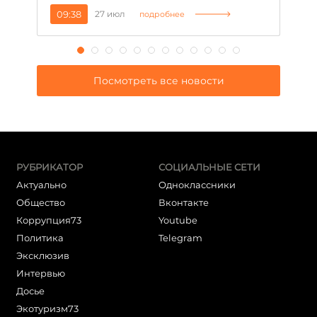
09:38
27 июл
1
подробнее
Посмотреть все новости
РУБРИКАТОР
СОЦИАЛЬНЫЕ СЕТИ
Актуально
Одноклассники
Общество
Вконтакте
Коррупция73
Youtube
Политика
Telegram
Эксклюзив
Интервью
Досье
Экотуризм73