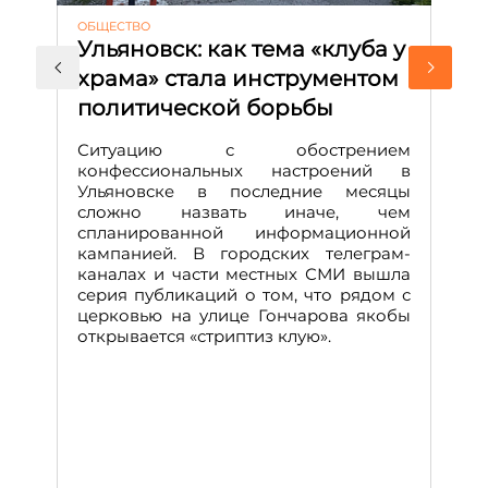
ОБЩЕСТВО
АК
Ульяновск: как тема «клуба у
М
храма» стала инструментом
с
политической борьбы
и
Д
Ситуацию с обострением
М
конфессиональных настроений в
Ульяновске в последние месяцы
А
сложно назвать иначе, чем
о
спланированной информационной
м
кампанией. В городских телеграм-
Д
каналах и части местных СМИ вышла
н
серия публикаций о том, что рядом с
т
церковью на улице Гончарова якобы
о
открывается «стриптиз клую».
н
п
се
за