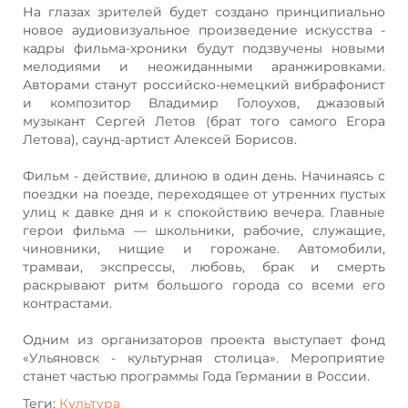
На глазах зрителей будет создано принципиально
новое аудиовизуальное произведение искусства -
кадры фильма-хроники будут подзвучены новыми
мелодиями и неожиданными аранжировками.
Авторами станут российско-немецкий вибрафонист
и композитор Владимир Голоухов, джазовый
музыкант Сергей Летов (брат того самого Егора
Летова), саунд-артист Алексей Борисов.
Фильм - действие, длиною в один день. Начинаясь с
поездки на поезде, переходящее от утренних пустых
улиц к давке дня и к спокойствию вечера. Главные
герои фильма — школьники, рабочие, служащие,
чиновники, нищие и горожане. Автомобили,
трамваи, экспрессы, любовь, брак и смерть
раскрывают ритм большого города со всеми его
контрастами.
Одним из организаторов проекта выступает фонд
«Ульяновск - культурная столица». Мероприятие
станет частью программы Года Германии в России.
Теги:
Культура