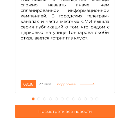
А
сложно назвать иначе, чем
о
спланированной информационной
м
кампанией. В городских телеграм-
Д
каналах и части местных СМИ вышла
н
серия публикаций о том, что рядом с
т
церковью на улице Гончарова якобы
о
открывается «стриптиз клую».
н
п
се
за
09:38
27 июл
1
подробнее
Посмотреть все новости