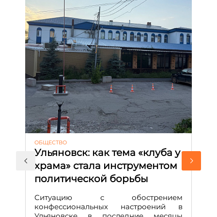
ОБЩЕСТВО
АК
Ульяновск: как тема «клуба у
М
храма» стала инструментом
с
политической борьбы
и
Д
Ситуацию с обострением
М
конфессиональных настроений в
Ульяновске в последние месяцы