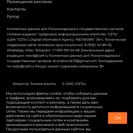
Размещение рекламы
Контакты
Рупор
Контактные данные для Роскомнадзора и государственных органов
Сетевое издание "Цифровое информационное агентство "СЕТЬ"
(ЦИА "СЕТЬ"), Digital Information Agency "NETWORK" (16+). Техническая
поддержка сайта: телефоны (круглосуточно): 8 (906) 141-89-55,
WhatsApp, Viber, Telegram: +7 999 190-04-08 Электронный адрес
редакции: news@ciarf.ru Контактные данные для Роскомнадзора и
государственных органов: d.i.a.network73@gmail.com Техподдержка:
no-reply@ciarf.ru Ресурс может содержать материалы 18+
Design by Tonweb Agency
© ООО «СЕТЬ»
Политика конфиденциальности
Карта сайта
Мы используем файлы cookie, чтобы собирать данные
о трафике, анализировать их, подбирать для вас
Switch to English
подходящий контент и рекламу, а также дать вам
возможность делиться информацией в социальных
сетях. Также мы передаем информацию о ваших
действиях на сайте в обезличенном виде нашим
OK
партнерам: социальным сетям и компаниям,
занимающимся рекламой и веб-аналитикой.
Продолжая пользоваться данным сайтом, вы