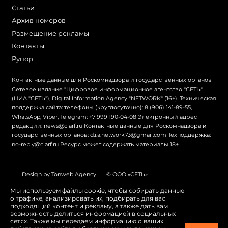
Статьи
Архив номеров
Размещение рекламы
Контакты
Рупор
Контактные данные для Роскомнадзора и государственных органов
Сетевое издание "Цифровое информационное агентство "СЕТЬ"
(ЦИА "СЕТЬ"), Digital Information Agency "NETWORK" (16+). Техническая
поддержка сайта: телефоны (круглосуточно): 8 (906) 141-89-55,
WhatsApp, Viber, Telegram: +7 999 190-04-08 Электронный адрес
редакции: news@ciarf.ru Контактные данные для Роскомнадзора и
государственных органов: d.i.a.network73@gmail.com Техподдержка:
no-reply@ciarf.ru Ресурс может содержать материалы 18+
Design by Tonweb Agency
© ООО «СЕТЬ»
Политика конфиденциальности
Карта сайта
Мы используем файлы cookie, чтобы собирать данные
о трафике, анализировать их, подбирать для вас
Switch to English
подходящий контент и рекламу, а также дать вам
возможность делиться информацией в социальных
сетях. Также мы передаем информацию о ваших