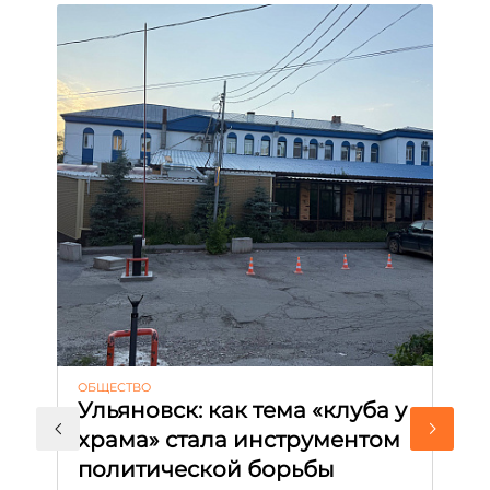
ОБЩЕСТВО
АК
Ульяновск: как тема «клуба у
М
храма» стала инструментом
с
политической борьбы
и