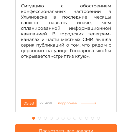
Д
Ситуацию с обострением
М
конфессиональных настроений в
Ульяновске в последние месяцы
А
сложно назвать иначе, чем
о
спланированной информационной
м
кампанией. В городских телеграм-
Д
каналах и части местных СМИ вышла
н
серия публикаций о том, что рядом с
т
церковью на улице Гончарова якобы
о
открывается «стриптиз клую».
н
п
се
за
09:38
27 июл
1
подробнее
Посмотреть все новости