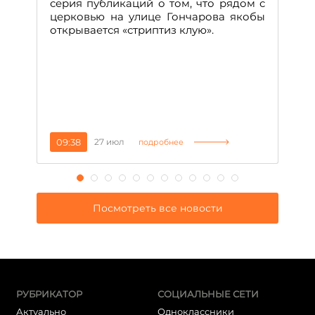
н
серия публикаций о том, что рядом с
т
церковью на улице Гончарова якобы
о
открывается «стриптиз клую».
н
п
се
за
09:38
27 июл
1
подробнее
Посмотреть все новости
РУБРИКАТОР
СОЦИАЛЬНЫЕ СЕТИ
Актуально
Одноклассники