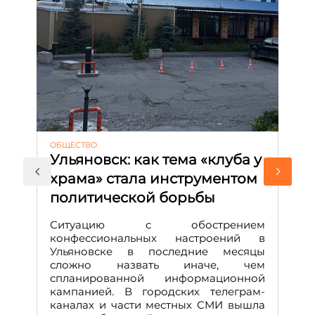
ОБЩЕСТВО
АК
Ульяновск: как тема «клуба у
М
храма» стала инструментом
с
политической борьбы
и
Д
Ситуацию с обострением
М
конфессиональных настроений в
Ульяновске в последние месяцы
А
сложно назвать иначе, чем
о
спланированной информационной
м
кампанией. В городских телеграм-
Д
каналах и части местных СМИ вышла