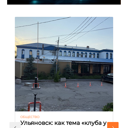
ОБЩЕСТВО
АК
Ульяновск: как тема «клуба у
М