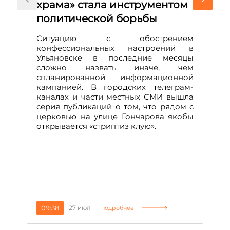
храма» стала инструментом
с
политической борьбы
и
Д
Ситуацию с обострением
М
конфессиональных настроений в
Ульяновске в последние месяцы
А
сложно назвать иначе, чем
о
спланированной информационной
м
кампанией. В городских телеграм-
Д
каналах и части местных СМИ вышла
н
серия публикаций о том, что рядом с
т
церковью на улице Гончарова якобы
о
открывается «стриптиз клую».
н
п
се
за
09:38
27 июл
1
подробнее