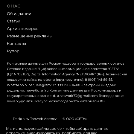
О НАС
Об издании
Статьи
Архив номеров
Размещение рекламы
Контакты
Рупор
Контактные данные для Роскомнадзора и государственных органов
Сетевое издание "Цифровое информационное агентство "СЕТЬ"
(ЦИА "СЕТЬ"), Digital Information Agency "NETWORK" (16+). Техническая
поддержка сайта: телефоны (круглосуточно): 8 (906) 141-89-55,
WhatsApp, Viber, Telegram: +7 999 190-04-08 Электронный адрес
редакции: news@ciarf.ru Контактные данные для Роскомнадзора и
государственных органов: d.i.a.network73@gmail.com Техподдержка:
no-reply@ciarf.ru Ресурс может содержать материалы 18+
Design by Tonweb Agency
© ООО «СЕТЬ»
Политика конфиденциальности
Карта сайта
Мы используем файлы cookie, чтобы собирать данные
о трафике, анализировать их, подбирать для вас