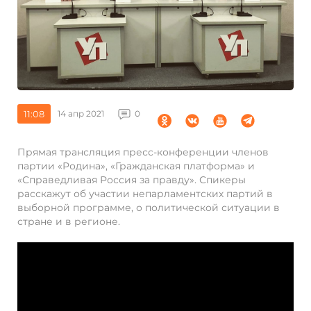
11:08
14 апр 2021
0
Прямая трансляция пресс-конференции членов
партии «Родина», «Гражданская платформа» и
«Справедливая Россия за правду». Спикеры
расскажут об участии непарламентских партий в
выборной программе, о политической ситуации в
стране и в регионе.