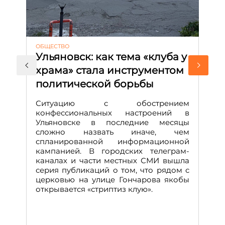
ОБЩЕСТВО
АК
Ульяновск: как тема «клуба у
М
храма» стала инструментом
с
политической борьбы
и
Д
Ситуацию с обострением
М
конфессиональных настроений в
Ульяновске в последние месяцы
А
сложно назвать иначе, чем
о
спланированной информационной
м
кампанией. В городских телеграм-
Д
каналах и части местных СМИ вышла
н
серия публикаций о том, что рядом с
т
церковью на улице Гончарова якобы
о
открывается «стриптиз клую».
н
п
се