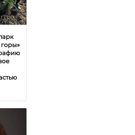
парк
 горы»
графию
вое
астью