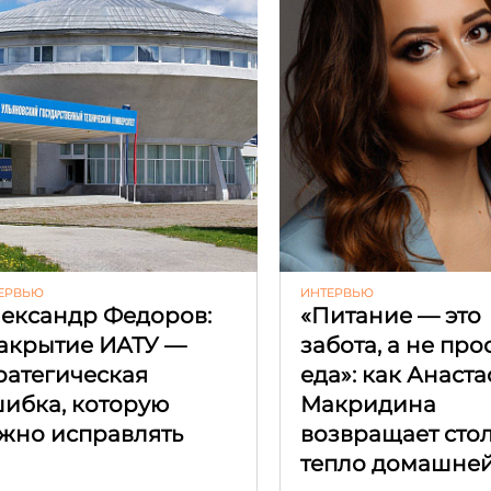
ЕРВЬЮ
ИНТЕРВЬЮ
ександр Федоров:
«Питание — это
акрытие ИАТУ —
забота, а не про
ратегическая
еда»: как Анаст
ибка, которую
Макридина
жно исправлять
возвращает сто
тепло домашней