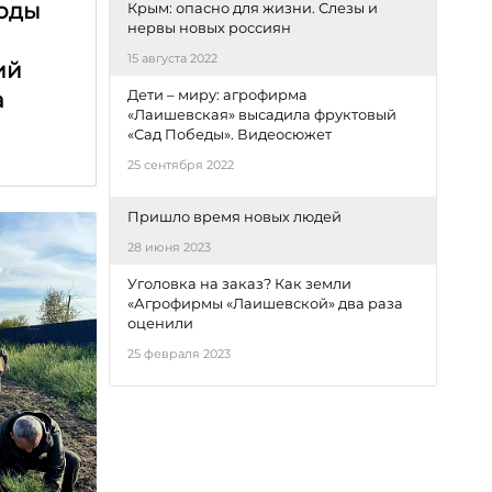
оды
Крым: опасно для жизни. Слезы и
нервы новых россиян
15 августа 2022
ий
Дети – миру: агрофирма
а
«Лаишевская» высадила фруктовый
«Сад Победы». Видеосюжет
25 сентября 2022
Пришло время новых людей
28 июня 2023
Уголовка на заказ? Как земли
«Агрофирмы «Лаишевской» два раза
оценили
25 февраля 2023