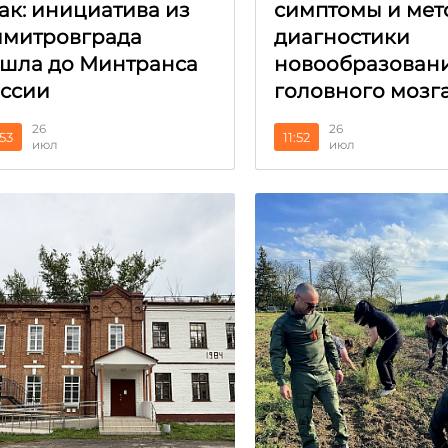
ак: инициатива из
симптомы и мет
митровграда
диагностики
шла до Минтранса
новообразован
ссии
головного мозг
26
26
:53
11:52
июл
июл