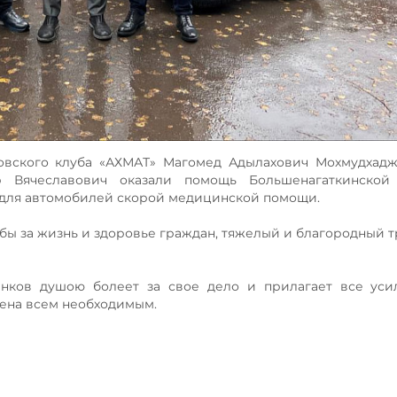
овского клуба «АХМАТ» Магомед Адылахович Мохмудхадж
др Вячеславович оказали помощь Большенагаткинской
 для автомобилей скорой медицинской помощи.
бы за жизнь и здоровье граждан, тяжелый и благородный т
нков душою болеет за свое дело и прилагает все усил
ена всем необходимым.