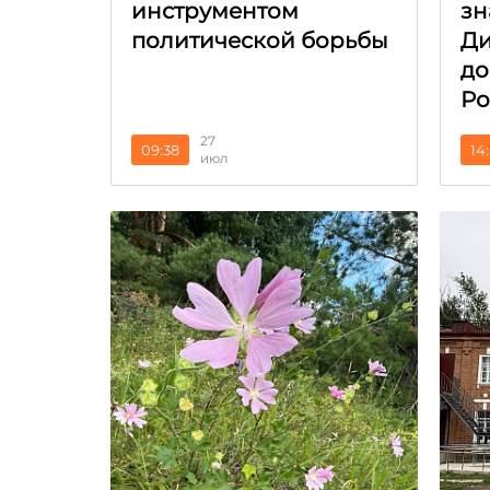
инструментом
зн
политической борьбы
Ди
до
Ро
27
09:38
14
июл