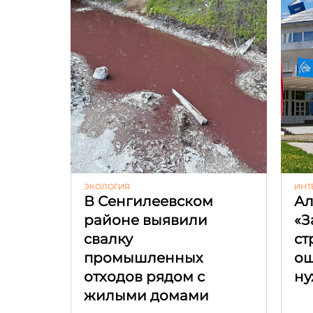
ЭКОЛОГИЯ
ИНТ
В Сенгилеевском
Ал
районе выявили
«З
свалку
ст
промышленных
ош
отходов рядом с
ну
жилыми домами