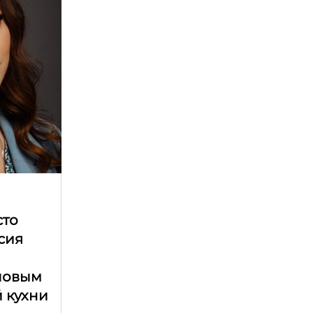
сто
асия
ловым
 кухни