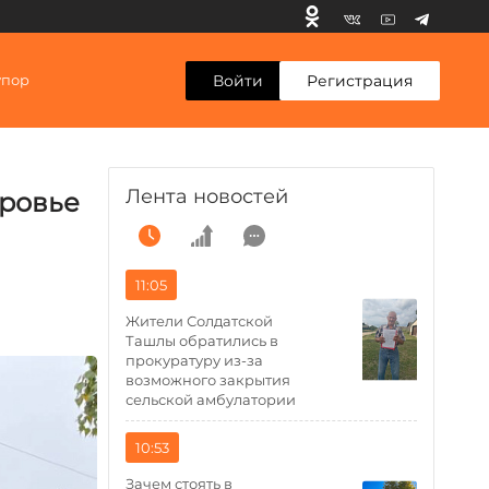
Войти
Регистрация
упор
Лента новостей
оровье
11:05
Жители Солдатской
Ташлы обратились в
прокуратуру из-за
возможного закрытия
сельской амбулатории
10:53
Зачем стоять в