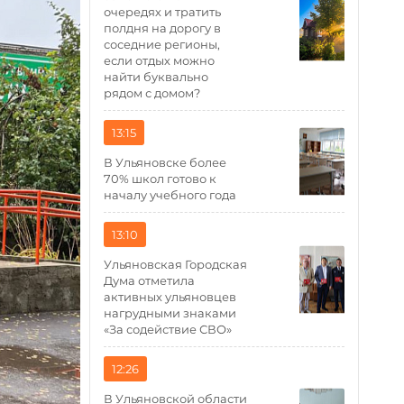
очередях и тратить
полдня на дорогу в
соседние регионы,
если отдых можно
найти буквально
рядом с домом?
13:15
В Ульяновске более
70% школ готово к
началу учебного года
13:10
Ульяновская Городская
Дума отметила
активных ульяновцев
нагрудными знаками
«За содействие СВО»
12:26
В Ульяновской области