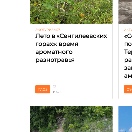
ЭКОТУРИЗМ73
АКТ
Лето в «Сенгилеевских
«С
горах»: время
по
ароматного
Те
разнотравья
ра
за
ам
13
17:03
09
июл