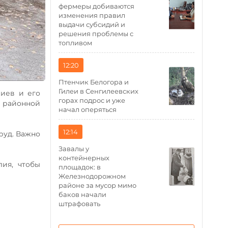
фермеры добиваются
изменения правил
выдачи субсидий и
решения проблемы с
топливом
12:20
Птенчик Белогора и
Гилеи в Сенгилеевских
иев и его
горах подрос и уже
 районной
начал оперяться
12:14
руд. Важно
Завалы у
контейнерных
ия, чтобы
площадок: в
Железнодорожном
районе за мусор мимо
баков начали
штрафовать