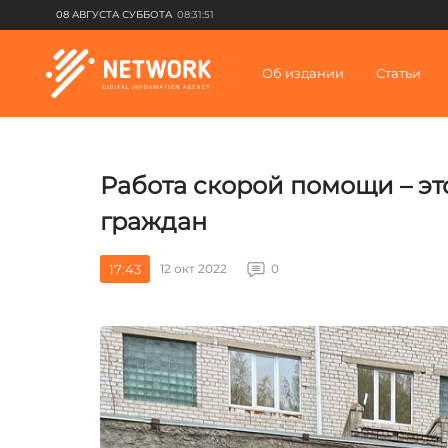
08 АВГУСТА СУББОТА
08:31:51
Об издании
Статьи
Работа скорой помощи – эт
граждан
17:43
12 окт 2022
0