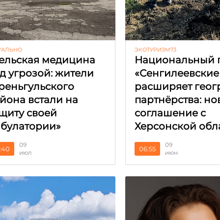
УАЛЬНО
ЭКОТУРИЗМ73
ельская медицина
Национальный 
д угрозой: жители
«Сенгилеевские
реньгульского
расширяет гео
йона встали на
партнёрства: но
щиту своей
соглашение с
булатории»
Херсонской обл
09
09
:40
06:55
июл
июн