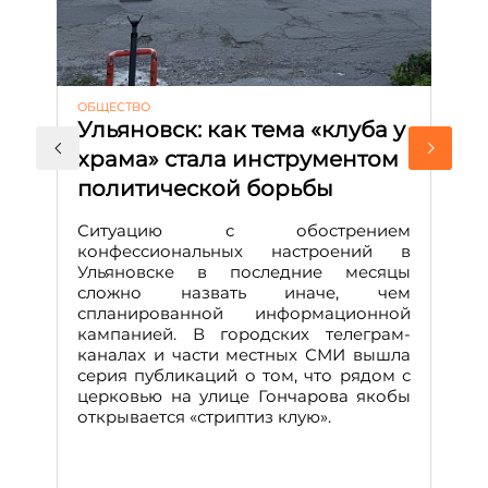
ОБЩЕСТВО
АК
Ульяновск: как тема «клуба у
М
храма» стала инструментом
с
политической борьбы
и
Д
Ситуацию с обострением
М
конфессиональных настроений в
Ульяновске в последние месяцы
А
сложно назвать иначе, чем
о
спланированной информационной
м
кампанией. В городских телеграм-
Д
каналах и части местных СМИ вышла
н
серия публикаций о том, что рядом с
т
церковью на улице Гончарова якобы
о
открывается «стриптиз клую».
н
п
се