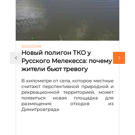
ЭКОЛОГИЯ
КУ
Новый полигон ТКО у
Н
Русского Мелекесса: почему
А
жители бьют тревогу
к
н
В километре от села, которое местные
считают перспективной природной и
В
рекреационной территорией, может
ч
появиться новая площадка для
че
размещения отходов из
Вс
Димитровграда
в
т
за