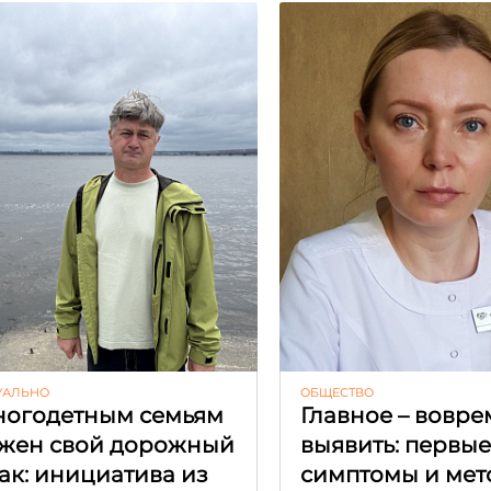
УАЛЬНО
ОБЩЕСТВО
огодетным семьям
Главное – вовре
жен свой дорожный
выявить: первы
ак: инициатива из
симптомы и мет