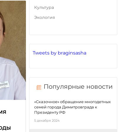
Культура
Экология
Tweets by braginsasha
Популярные новости
«Сказочное» обращение многодетных
семей города Димитровграда к
мя
Президенту РФ
е
5 декабря 2024
оды