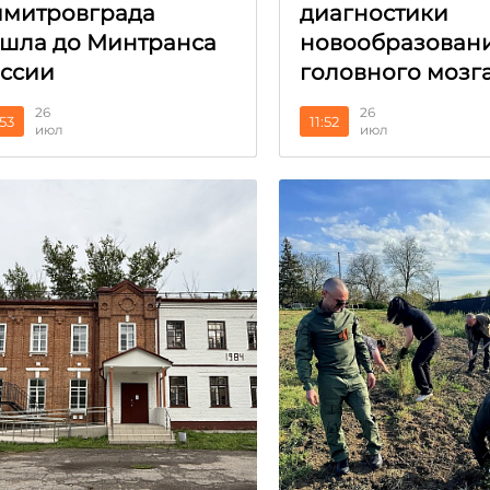
митровграда
диагностики
шла до Минтранса
новообразован
ссии
головного мозг
26
26
:53
11:52
июл
июл