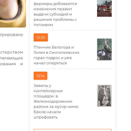
фермеры добиваются
изменения правил
выдачи субсидий и
решения проблемы с
топливом
стрировано
12:20
Птенчик Белогора и
стерством
Гилеи в Сенгилеевских
горах подрос и уже
ключающие
начал оперяться
дования и
12:14
Завалы у
контейнерных
площадок: в
Железнодорожном
районе за мусор мимо
баков начали
штрафовать