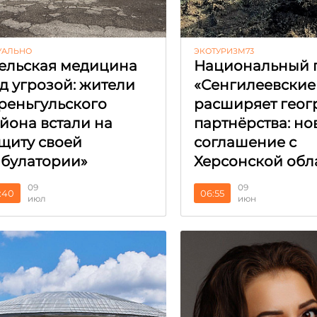
УАЛЬНО
ЭКОТУРИЗМ73
ельская медицина
Национальный 
д угрозой: жители
«Сенгилеевские
реньгульского
расширяет гео
йона встали на
партнёрства: но
щиту своей
соглашение с
булатории»
Херсонской обл
09
09
:40
06:55
июл
июн