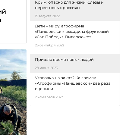
Крым: опасно для жизни. Слезы и
нервы новых россиян
ий
15 августа 2022
а
Дети – миру: агрофирма
«Лаишевская» высадила фруктовый
«Сад Победы». Видеосюжет
25 сентября 2022
Пришло время новых людей
28 июня 2023
Уголовка на заказ? Как земли
«Агрофирмы «Лаишевской» два раза
оценили
25 февраля 2023