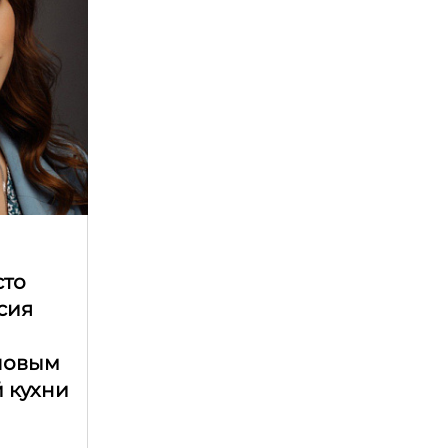
сто
асия
ловым
 кухни