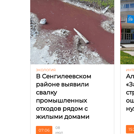
ЭКОЛОГИЯ
ИНТ
В Сенгилеевском
Ал
районе выявили
«З
свалку
ст
промышленных
ош
отходов рядом с
ну
жилыми домами
08
15
07:06
июл