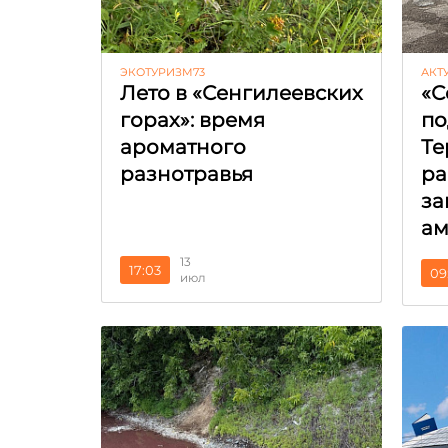
ЭКОТУРИЗМ73
АКТ
Лето в «Сенгилеевских
«С
горах»: время
по
ароматного
Те
разнотравья
ра
за
ам
13
17:03
09
июл