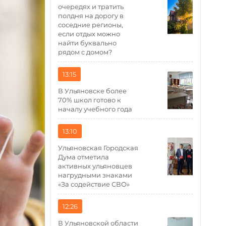
очередях и тратить
полдня на дорогу в
соседние регионы,
если отдых можно
найти буквально
рядом с домом?
13:15
В Ульяновске более
70% школ готово к
началу учебного года
13:10
Ульяновская Городская
Дума отметила
активных ульяновцев
нагрудными знаками
«За содействие СВО»
12:26
В Ульяновской области