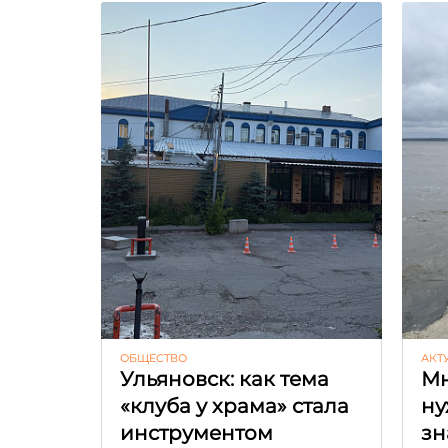
ОБЩЕСТВО
АКТ
Ульяновск: как тема
Мн
«клуба у храма» стала
ну
инструментом
зн