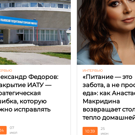
ЕРВЬЮ
ИНТЕРВЬЮ
ександр Федоров:
«Питание — это
акрытие ИАТУ —
забота, а не про
ратегическая
еда»: как Анаст
ибка, которую
Макридина
жно исправлять
возвращает сто
тепло домашней
07
25
:24
10:39
июл
июн