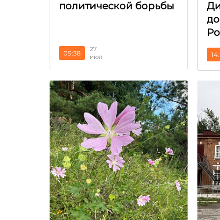
политической борьбы
Ди
до
Ро
27
09:38
14
июл