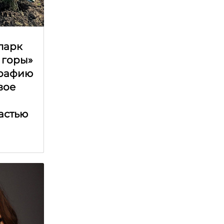
парк
 горы»
графию
вое
астью