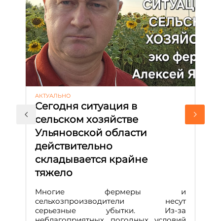
АКТУАЛЬНО
ЭК
Сегодня ситуация в
Н
сельском хозяйстве
Р
Ульяновской области
ж
действительно
В 
складывается крайне
с
р
тяжело
п
р
Многие фермеры и
Д
сельхозпроизводители несут
серьезные убытки. Из-за
неблагоприятных погодных условий