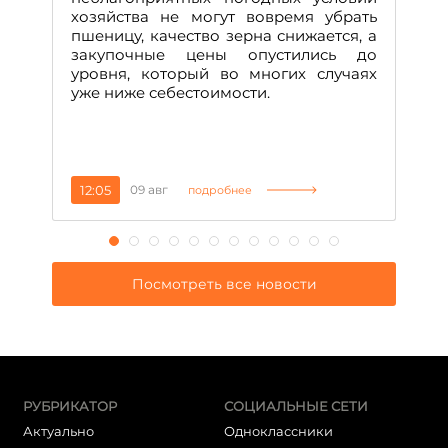
хозяйства не могут вовремя убрать
пшеницу, качество зерна снижается, а
закупочные цены опустились до
уровня, который во многих случаях
уже ниже себестоимости.
12:05
09 авг
1
подробнее
Посмотреть все новости
РУБРИКАТОР
СОЦИАЛЬНЫЕ СЕТИ
Актуально
Одноклассники