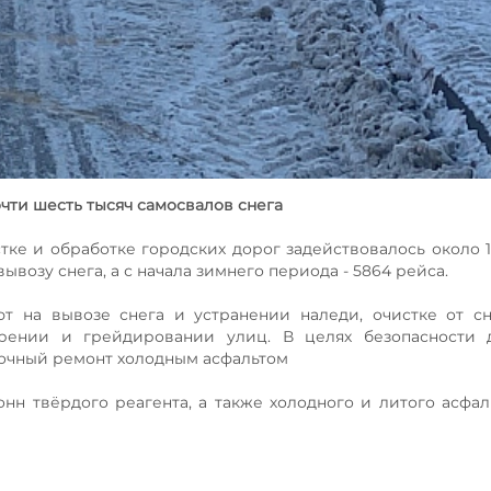
очти шесть тысяч самосвалов снега
стке и обработке городских дорог задействовалось около 
ывозу снега, а с начала зимнего периода - 5864 рейса.
 на вывозе снега и устранении наледи, очистке от сн
ирении и грейдировании улиц. В целях безопасности 
мочный ремонт холодным асфальтом
онн твёрдого реагента, а также холодного и литого асфа