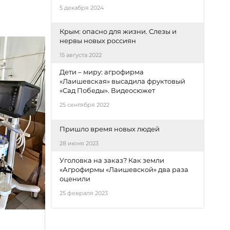
5 декабря 2024
Крым: опасно для жизни. Слезы и
нервы новых россиян
15 августа 2022
Дети – миру: агрофирма
«Лаишевская» высадила фруктовый
«Сад Победы». Видеосюжет
25 сентября 2022
Пришло время новых людей
28 июня 2023
Уголовка на заказ? Как земли
«Агрофирмы «Лаишевской» два раза
оценили
25 февраля 2023