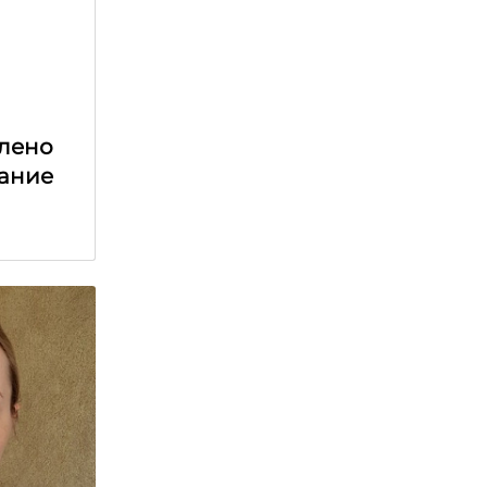
лено
ание