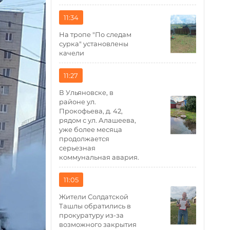
11:34
На тропе "По следам
сурка" установлены
качели
11:27
В Ульяновске, в
районе ул.
Прокофьева, д. 42,
рядом с ул. Алашеева,
уже более месяца
продолжается
серьезная
коммунальная авария.
11:05
Жители Солдатской
Ташлы обратились в
прокуратуру из-за
возможного закрытия