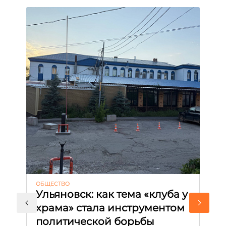
ОБЩЕСТВО
АК
Ульяновск: как тема «клуба у
М
храма» стала инструментом
с
политической борьбы
и