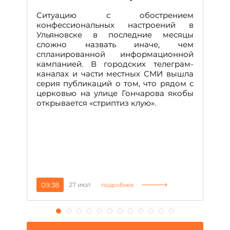
Д
Ситуацию с обострением
М
конфессиональных настроений в
Ульяновске в последние месяцы
А
сложно назвать иначе, чем
о
спланированной информационной
м
кампанией. В городских телеграм-
Д
каналах и части местных СМИ вышла
н
серия публикаций о том, что рядом с
т
церковью на улице Гончарова якобы
о
открывается «стриптиз клую».
н
п
се
за
09:38
27 июл
1
подробнее