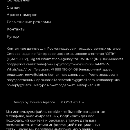
Об издании
Статьи
Архив номеров
Размещение рекламы
Контакты
Рупор
Контактные данные для Роскомнадзора и государственных органов
Сетевое издание "Цифровое информационное агентство "СЕТЬ"
(ЦИА "СЕТЬ"), Digital Information Agency "NETWORK" (16+). Техническая
поддержка сайта: телефоны (круглосуточно): 8 (906) 141-89-55,
WhatsApp, Viber, Telegram: +7 999 190-04-08 Электронный адрес
редакции: news@ciarf.ru Контактные данные для Роскомнадзора и
государственных органов: d.i.a.network73@gmail.com Техподдержка:
no-reply@ciarf.ru Ресурс может содержать материалы 18+
Design by Tonweb Agency
© ООО «СЕТЬ»
Политика конфиденциальности
Карта сайта
Мы используем файлы cookie, чтобы собирать данные
о трафике, анализировать их, подбирать для вас
Switch to English
подходящий контент и рекламу, а также дать вам
возможность делиться информацией в социальных
сетях. Также мы передаем информацию о ваших