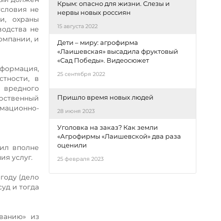
Крым: опасно для жизни. Слезы и
условия не
нервы новых россиян
и, охраны
15 августа 2022
водства не
компании, и
Дети – миру: агрофирма
«Лаишевская» высадила фруктовый
«Сад Победы». Видеосюжет
формация,
25 сентября 2022
тности, в
и вредного
Пришло время новых людей
рственный
мационно-
28 июня 2023
Уголовка на заказ? Как земли
«Агрофирмы «Лаишевской» два раза
оценили
чил вполне
ия услуг.
25 февраля 2023
году (дело
суд и тогда
ванию» из