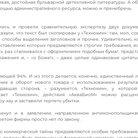
вая, достойная бульварной детективной литературы. А о
омощью административного ресурса, можно и пренебречь.
ись и провели сравнительную экспертизу двух докуме
зали, что текст был скопирован у «Технохим»: там, мол, с
, способы выделения заголовков и прочее. Удивительно, ко
оставлению которых предъявляются строгие требования, в
хоть раз сталкивался с оформлением подобных бумаг, предст
ажения и, – «о Боже!», – даже целые одинаковые цитаты,
яющей 94%. И из этого делается, конечно, единственный 
ние в оборот нового товара с использованием результ
адавшая сторона, – разумеется, «Технохим», у которо
лжает «Технохим», действия «АкваБиоМ» можно расцен
у-хау и заставили терпеть убытки.
винул и в заявлении, направленном антимонопольщикам
ретом фирмы просто нет по закону.
ию коммерческой тайны предъявляются особые требования.
у, должен быть помещен на физический носитель, на кото