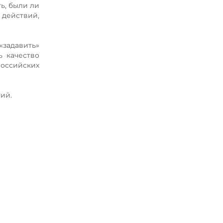
ь, были ли
действий,
 «задавить»
ь качество
российских
ий.