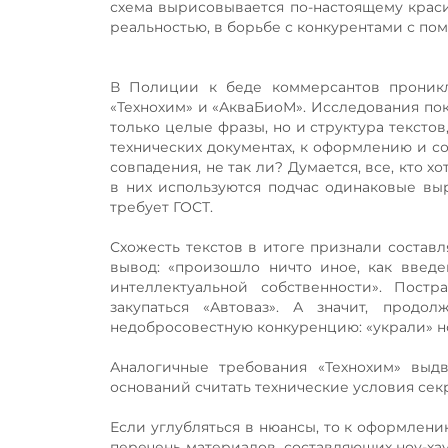
схема вырисовывается по-настоящему краси
реальностью, в борьбе с конкурентами с п
В Полиции к беде коммерсантов проникл
«Технохим» и «АкваБиоМ». Исследования пока
только целые фразы, но и структура текстов
технических документах, к оформлению и с
совпадения, не так ли? Думается, все, кто 
в них используются подчас одинаковые выр
требует ГОСТ.
Схожесть текстов в итоге признали составл
вывод: «произошло ничто иное, как введе
интеллектуальной собственности». Постр
закупаться «Автоваз». А значит, продо
недобросовестную конкуренцию: «украли» но
Аналогичные требования «Технохим» выд
оснований считать технические условия сек
Если углубляться в нюансы, то к оформлен
перечень материалов, составляющих ноу-ха