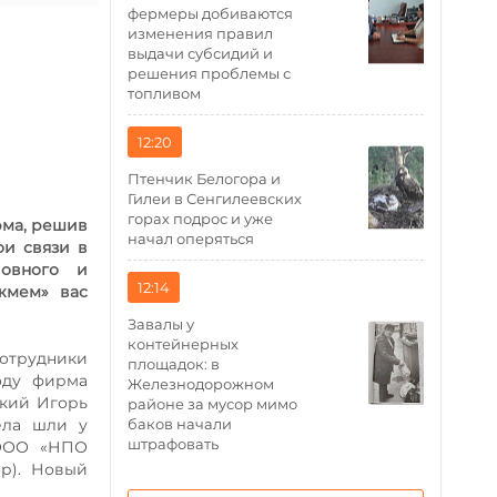
фермеры добиваются
изменения правил
выдачи субсидий и
решения проблемы с
топливом
12:20
Птенчик Белогора и
Гилеи в Сенгилеевских
горах подрос и уже
рма, решив
начал оперяться
ои связи в
ловного и
12:14
жмем» вас
Завалы у
контейнерных
сотрудники
площадок: в
оду фирма
Железнодорожном
екий Игорь
районе за мусор мимо
баков начали
ела шли у
штрафовать
 ООО «НПО
ар). Новый