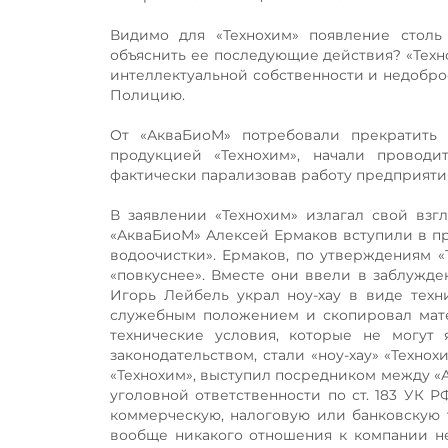
Видимо для «Технохим» появление столь
объяснить ее последующие действия? «Техн
интеллектуальной собственности и недобро
Полицию.
От «АкваБиоМ» потребовали прекратить 
продукцией «Технохим», начали провод
фактически парализовав работу предприятия
В заявлении «Технохим» излагал свой взг
«АкваБиоМ» Алексей Ермаков вступили в пр
водоочистки». Ермаков, по утверждениям 
«повкуснее». Вместе они ввели в заблужде
Игорь Лейбель украл ноу-хау в виде техн
служебным положением и скопировал мате
технические условия, которые не могут
законодательством, стали «ноу-хау» «Техно
«Технохим», выступил посредником между «
уголовной ответственности по ст. 183 УК 
коммерческую, налоговую или банковскую 
вообще никакого отношения к компании не 