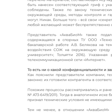
быть нанесен соответствующий гриф с ука
соблюдены. Также по закону технически
окружающей среды, методы контроля и гар
могут. Никак. Больше того – всё свои «секр
любой желающий может беспрепятственно ска
Представитель «АкваБиоМ» также пода
содержащаяся в спорных ТУ ООО «Технох
бакалаврской работе А.В. Белякова на т
воздействия СОЖ на окружающую среду у
университет»; Тольятти 2016). Указанна
телекоммуникационной сети «Интернет».
То есть ни о какой конфиденциальности и за
Как пояснили представители компании, те
законно: их готовили контрагенты в соответ
Похожие процессы рассматривались и ранее,
№ А73-6419/2011). Тогда в аналогичном иске 
признал технические условия не имеющими 
Тем не менее, в отношении «АкваБиоМ» 