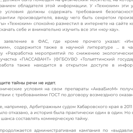
занием обладателя этой информации. У «Технохим» эти 
е условия должны содержать требования безопасност
антии производителя, ввиду чего быть секретом произ
еты» «Технохим» спокойно разместил в интернете на сайте 
чать себе и внимательно изучить все эти «ноу-хау».
л заявление в ФАС, где кроме прочего указал: «Ин
им», содержится также в научной литературе … в час
ему «Разработка мероприятий по снижению экологическ
частка «ПАССАВАНТ» (ФГБОУВО «Тольяттинский госуда
я работа также находится в открытом доступе в инфор
щите тайны речи не идет.
хнические условия на свои препараты «АкваБиоМ» полу
ствии с требованиями ГОСТ по договору возмездного оказан
 например, Арбитражным судом Хабаровского края в 2011 
было отказано, а история была практически один в один. Но 
шанса составлять коммерческую тайну.
продолжается административная кампания по «выдавли