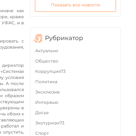
Показать все новости
иначе как
оре, краже
 УФАС, и в
Рубрикатор
ировать с
удования,
Актуально
Общество
и директор
Коррупция73
 «Системах
му условия
Политика
ы. А после
ользовался
Эксклюзив
м образом
йствующим
Интервью
 уверены в
Досье
чь обоих к
ставляющих
Экотуризм73
 работал и
 опустить,
Cпорт