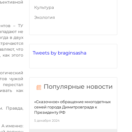
бъективной
Культура
Экология
нтов – ТУ
овпадают не
гда в двух
стречаются
авляют, что
Tweets by braginsasha
 как этого
логический
атов чужой
й перестал
Популярные новости
ивать как
«Сказочное» обращение многодетных
семей города Димитровграда к
. Правда,
Президенту РФ
5 декабря 2024
 А именно:
рый должен