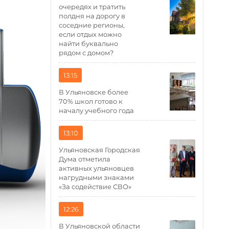
очередях и тратить
полдня на дорогу в
соседние регионы,
если отдых можно
найти буквально
рядом с домом?
13:15
В Ульяновске более
70% школ готово к
началу учебного года
13:10
Ульяновская Городская
Дума отметила
активных ульяновцев
нагрудными знаками
«За содействие СВО»
12:26
В Ульяновской области