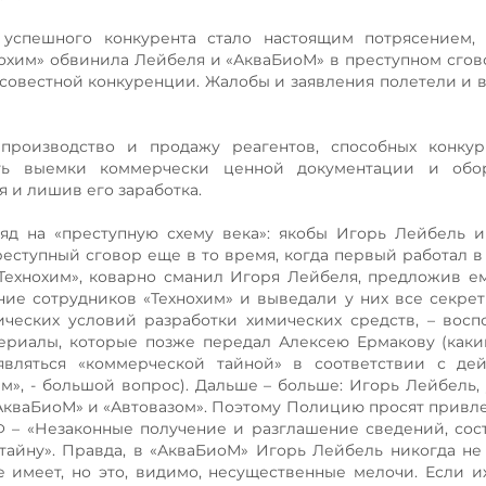
 успешного конкурента стало настоящим потрясением, 
охим» обвинила Лейбеля и «АкваБиоМ» в преступном сгов
совестной конкуренции. Жалобы и заявления полетели и в
производство и продажу реагентов, способных конкур
ить выемки коммерчески ценной документации и обор
 и лишив его заработка.
ляд на «преступную схему века»: якобы Игорь Лейбель 
еступный сговор еще в то время, когда первый работал в
«Технохим», коварно сманил Игоря Лейбеля, предложив е
ние сотрудников «Технохим» и выведали у них все секрет
ических условий разработки химических средств, – восп
риалы, которые позже передал Алексею Ермакову (каки
 являться «коммерческой тайной» в соответствии с де
хим», - большой вопрос). Дальше – больше: Игорь Лейбель,
АкваБиоМ» и «Автовазом». Поэтому Полицию просят привле
РФ – «Незаконные получение и разглашение сведений, со
тайну». Правда, в «АкваБиоМ» Игорь Лейбель никогда не
имеет, но это, видимо, несущественные мелочи. Если их