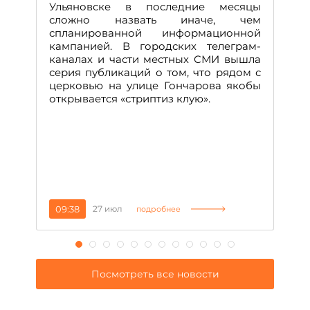
Ульяновске в последние месяцы
А
сложно назвать иначе, чем
о
спланированной информационной
м
кампанией. В городских телеграм-
Д
каналах и части местных СМИ вышла
н
серия публикаций о том, что рядом с
т
церковью на улице Гончарова якобы
о
открывается «стриптиз клую».
н
п
се
за
09:38
27 июл
1
подробнее
Посмотреть все новости