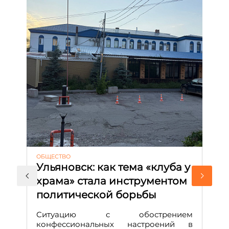
ОБЩЕСТВО
АК
Ульяновск: как тема «клуба у
М
храма» стала инструментом
с
политической борьбы
и
Д
Ситуацию с обострением
М
конфессиональных настроений в