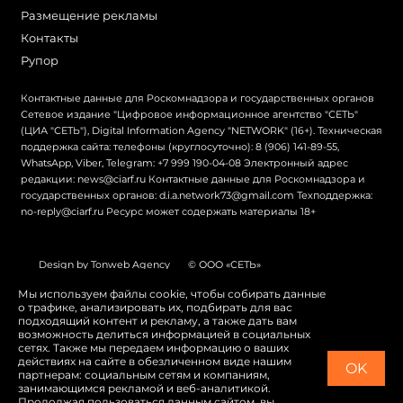
Размещение рекламы
Контакты
Рупор
Контактные данные для Роскомнадзора и государственных органов
Сетевое издание "Цифровое информационное агентство "СЕТЬ"
(ЦИА "СЕТЬ"), Digital Information Agency "NETWORK" (16+). Техническая
поддержка сайта: телефоны (круглосуточно): 8 (906) 141-89-55,
WhatsApp, Viber, Telegram: +7 999 190-04-08 Электронный адрес
редакции: news@ciarf.ru Контактные данные для Роскомнадзора и
государственных органов: d.i.a.network73@gmail.com Техподдержка:
no-reply@ciarf.ru Ресурс может содержать материалы 18+
Design by Tonweb Agency
© ООО «СЕТЬ»
Политика конфиденциальности
Карта сайта
Мы используем файлы cookie, чтобы собирать данные
о трафике, анализировать их, подбирать для вас
Switch to English
подходящий контент и рекламу, а также дать вам
возможность делиться информацией в социальных
сетях. Также мы передаем информацию о ваших
действиях на сайте в обезличенном виде нашим
OK
партнерам: социальным сетям и компаниям,
занимающимся рекламой и веб-аналитикой.
Продолжая пользоваться данным сайтом, вы