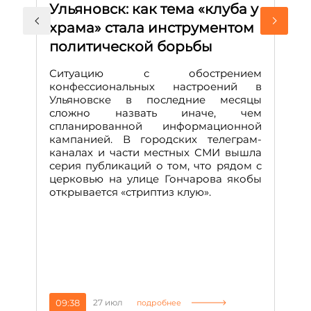
Ульяновск: как тема «клуба у
М
храма» стала инструментом
с
политической борьбы
и
Д
Ситуацию с обострением
М
конфессиональных настроений в
Ульяновске в последние месяцы
А
сложно назвать иначе, чем
о
спланированной информационной
м
кампанией. В городских телеграм-
Д
каналах и части местных СМИ вышла
н
серия публикаций о том, что рядом с
т
церковью на улице Гончарова якобы
о
открывается «стриптиз клую».
н
п
се
за
09:38
27 июл
1
подробнее