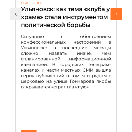
ОБЩЕСТВО
АК
Ульяновск: как тема «клуба у
М
храма» стала инструментом
с
политической борьбы
и
Д
Ситуацию с обострением
М
конфессиональных настроений в
Ульяновске в последние месяцы
А
сложно назвать иначе, чем
о
спланированной информационной
м
кампанией. В городских телеграм-
Д
каналах и части местных СМИ вышла
н
серия публикаций о том, что рядом с
т
церковью на улице Гончарова якобы
о
открывается «стриптиз клую».
н
п
се
за