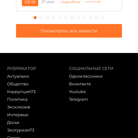
09:38
27 июл
1
подробнее
Посмотреть все новости
РУБРИКАТОР
СОЦИАЛЬНЫЕ СЕТИ
Актуально
Одноклассники
Общество
Вконтакте
Коррупция73
Youtube
Политика
Telegram
Эксклюзив
Интервью
Досье
Экотуризм73
Cпорт