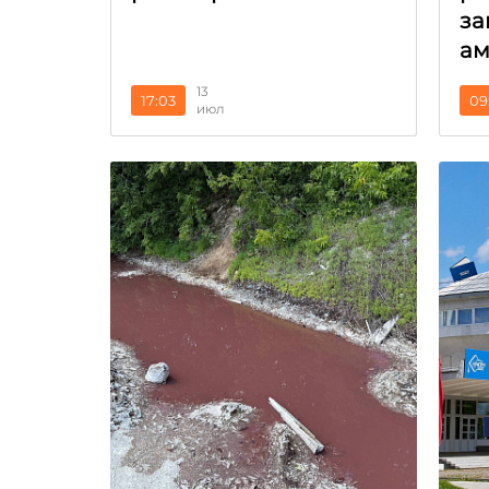
за
ам
13
17:03
09
июл