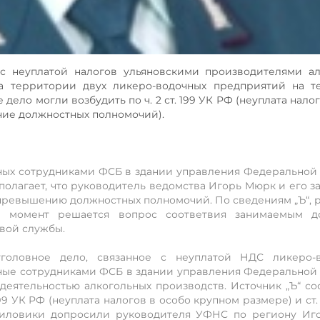
 с неуплатой налогов ульяновскими производителями а
а территории двух ликеро-водочных предприятий на т
 дело могли возбудить по ч. 2 ст. 199 УК РФ (неуплата нало
ние должностных полномочий).
нных сотрудниками ФСБ в здании управления Федеральной
полагает, что руководитель ведомства Игорь Мюрк и его з
превышению должностных полномочий. По сведениям „Ъ“, 
 момент решается вопрос соответвия занимаемым д
вой службы.
головное дело, связанное с не­уплатой НДС ликеро-
ные сотрудниками ФСБ в здании управления Федеральной
деятельностью алкогольных производств. Источник „Ъ“ со
199 УК РФ (не­уплата налогов в особо крупном размере) и ст
Силовики допросили руководителя УФНС по региону Иг