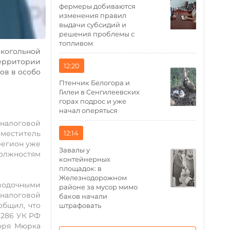
фермеры добиваются
изменения правил
выдачи субсидий и
решения проблемы с
топливом
лкогольной
ерритории
12:20
гов в особо
Птенчик Белогора и
Гилеи в Сенгилеевских
горах подрос и уже
начал оперяться
 налоговой
12:14
аместитель
регион уже
Завалы у
олжностям
контейнерных
площадок: в
Железнодорожном
водочными
районе за мусор мимо
 налоговой
баков начали
общил, что
штрафовать
. 286 УК РФ
оря Мюрка