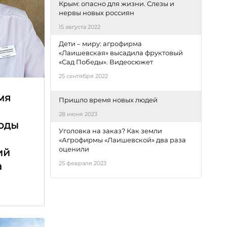
Крым: опасно для жизни. Слезы и
нервы новых россиян
15 августа 2022
Дети – миру: агрофирма
«Лаишевская» высадила фруктовый
«Сад Победы». Видеосюжет
25 сентября 2022
мя
Пришло время новых людей
е
28 июня 2023
оды
Уголовка на заказ? Как земли
«Агрофирмы «Лаишевской» два раза
оценили
ий
25 февраля 2023
а