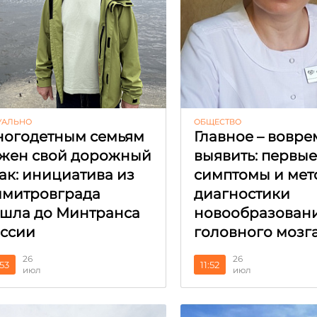
УАЛЬНО
ОБЩЕСТВО
огодетным семьям
Главное – вовре
жен свой дорожный
выявить: первы
ак: инициатива из
симптомы и мет
митровграда
диагностики
шла до Минтранса
новообразован
ссии
головного мозг
26
26
:53
11:52
июл
июл