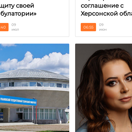
щиту своей
соглашение с
булатории»
Херсонской обл
09
09
:40
06:55
июл
июн