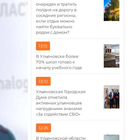
очередях и тратить
полдня на дорогу в
соседние регионы,
если отдых можно
найти буквально
рядом с домом?
13:15
В Ульяновске более
70% школ готово к
началу учебного года
13:10
Ульяновская Городская
Дума отметила
активных ульяновцев
нагрудными знаками
«За содействие СВО»
12:26
В Ульяновской области