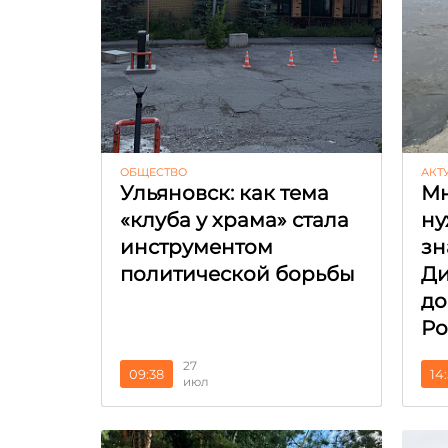
ОБЩЕСТВО
АКТ
Ульяновск: как тема
Мн
«клуба у храма» стала
ну
инструментом
зн
политической борьбы
Ди
до
Ро
27
09:38
14
июл