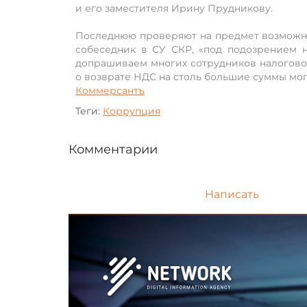
и его заместителя Ирину Прудникову.
Последнюю проверяют на предмет возможно
собеседник в СУ СКР, «под подозрением 
допрашиваем многих сотрудников налоговой
о возврате НДС на столь большие суммы мог
Коммерсантъ
Теги:
Коррупция
Комментарии
Написать