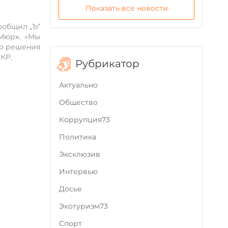
Показать все новости
ообщил „Ъ“
 Мюрк. «Мы
то решения
КР.
Рубрикатор
Актуально
Общество
Коррупция73
Политика
Эксклюзив
Интервью
Досье
Экотуризм73
Cпорт