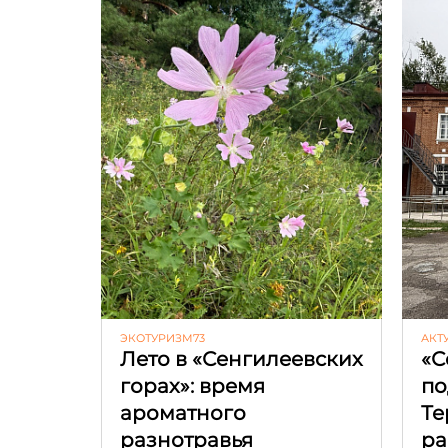
ЭКОТУРИЗМ73
АКТ
Лето в «Сенгилеевских
«С
горах»: время
по
ароматного
Те
разнотравья
ра