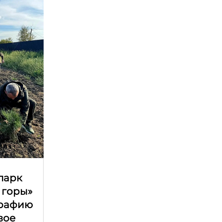
парк
 горы»
графию
вое