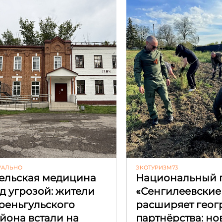
УАЛЬНО
ЭКОТУРИЗМ73
ельская медицина
Национальный 
д угрозой: жители
«Сенгилеевские
реньгульского
расширяет гео
йона встали на
партнёрства: но