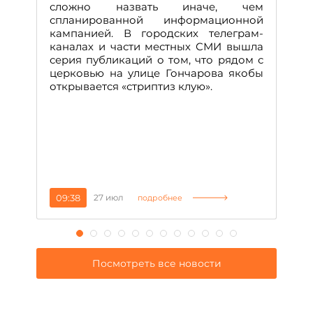
А
сложно назвать иначе, чем
о
спланированной информационной
м
кампанией. В городских телеграм-
Д
каналах и части местных СМИ вышла
н
серия публикаций о том, что рядом с
т
церковью на улице Гончарова якобы
о
открывается «стриптиз клую».
н
п
се
за
09:38
27 июл
1
подробнее
Посмотреть все новости