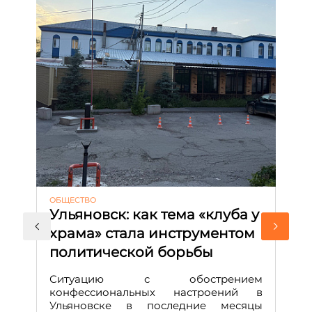
ОБЩЕСТВО
АК
Ульяновск: как тема «клуба у
М
храма» стала инструментом
с
политической борьбы
и
Д
Ситуацию с обострением
М
конфессиональных настроений в
Ульяновске в последние месяцы