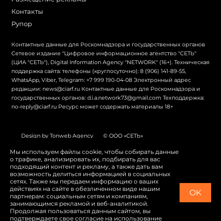
Контакты
Рупор
Контактные данные для Роскомнадзора и государственных органов
Сетевое издание "Цифровое информационное агентство "СЕТЬ"
(ЦИА "СЕТЬ"), Digital Information Agency "NETWORK" (16+). Техническая
поддержка сайта: телефоны (круглосуточно): 8 (906) 141-89-55,
WhatsApp, Viber, Telegram: +7 999 190-04-08 Электронный адрес
редакции: news@ciarf.ru Контактные данные для Роскомнадзора и
государственных органов: d.i.a.network73@gmail.com Техподдержка:
no-reply@ciarf.ru Ресурс может содержать материалы 18+
Design by Tonweb Agency
© ООО «СЕТЬ»
Политика конфиденциальности
Карта сайта
Мы используем файлы cookie, чтобы собирать данные
о трафике, анализировать их, подбирать для вас
Switch to English
подходящий контент и рекламу, а также дать вам
возможность делиться информацией в социальных
сетях. Также мы передаем информацию о ваших
действиях на сайте в обезличенном виде нашим
OK
партнерам: социальным сетям и компаниям,
занимающимся рекламой и веб-аналитикой.
Продолжая пользоваться данным сайтом, вы
подтверждаете свое согласие на использование