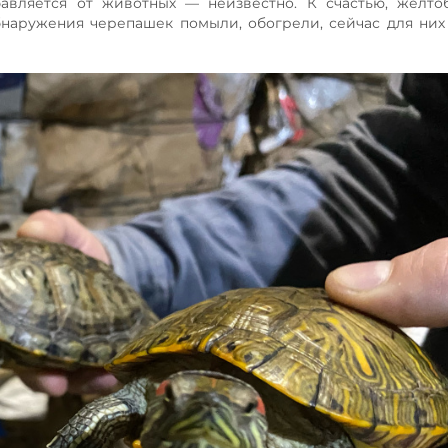
бавляется от животных — неизвестно. К счастью, желт
бнаружения черепашек помыли, обогрели, сейчас для них