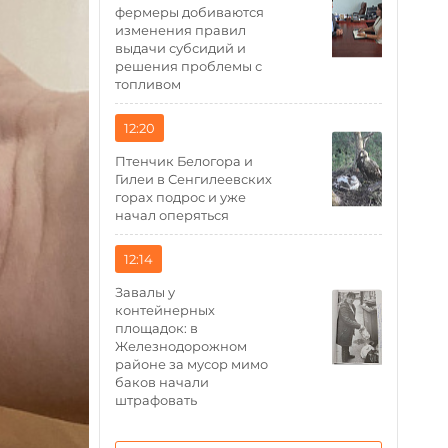
фермеры добиваются
изменения правил
выдачи субсидий и
решения проблемы с
топливом
12:20
Птенчик Белогора и
Гилеи в Сенгилеевских
горах подрос и уже
начал оперяться
12:14
Завалы у
контейнерных
площадок: в
Железнодорожном
районе за мусор мимо
баков начали
штрафовать