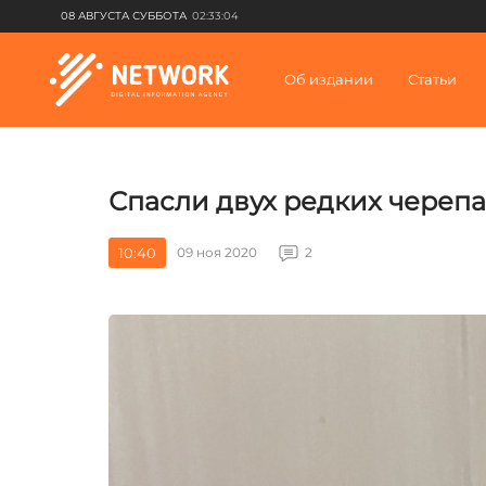
08 АВГУСТА СУББОТА
02:33:04
Об издании
Статьи
Спасли двух редких череп
10:40
09 ноя 2020
2