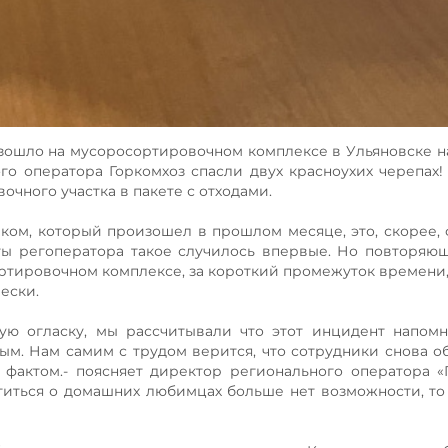
зошло на мусоросортировочном комплексе в Ульяновске 
ого оператора Горкомхоз спасли двух красноухих черепах
ного участка в пакете с отходами.
ком, который произошел в прошлом месяце, это, скорее,
ты регоператора такое случилось впервые. Но повторяю
тировочном комплексе, за короткий промежуток времени,
ески.
ую огласку, мы рассчитывали что этот инцидент напом
м. Нам самим с трудом верится, что сотрудники снова 
 фактом.- поясняет директор регионального оператора «
титься о домашних любимцах больше нет возможности, то