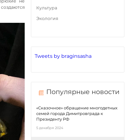
обрюхие не
 создаются
Культура
Экология
Tweets by braginsasha
Популярные новости
«Сказочное» обращение многодетных
семей города Димитровграда к
Президенту РФ
5 декабря 2024