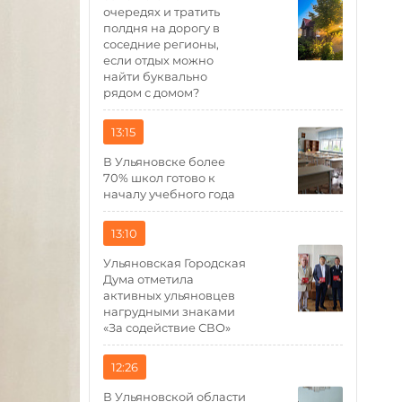
очередях и тратить
полдня на дорогу в
соседние регионы,
если отдых можно
найти буквально
рядом с домом?
13:15
В Ульяновске более
70% школ готово к
началу учебного года
13:10
Ульяновская Городская
Дума отметила
активных ульяновцев
нагрудными знаками
«За содействие СВО»
12:26
В Ульяновской области