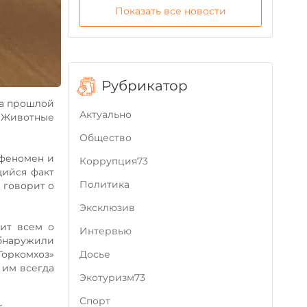
Показать все новости
Рубрикатор
на прошлой
Актуально
! Животные
Общество
 феномен и
Коррупция73
щийся факт
Политика
 говорит о
Эксклюзив
нит всем о
Интервью
обнаружили
Горкомхоз»
Досье
 им всегда
Экотуризм73
Cпорт