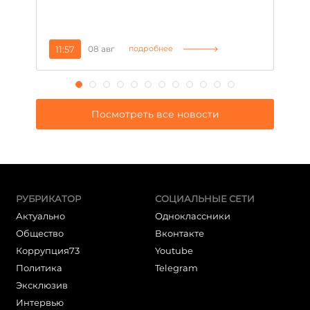
11:57
08 авг
2
подробнее
Посмотреть все новости
РУБРИКАТОР
СОЦИАЛЬНЫЕ СЕТИ
Актуально
Одноклассники
Общество
Вконтакте
Коррупция73
Youtube
Политика
Telegram
Эксклюзив
Интервью