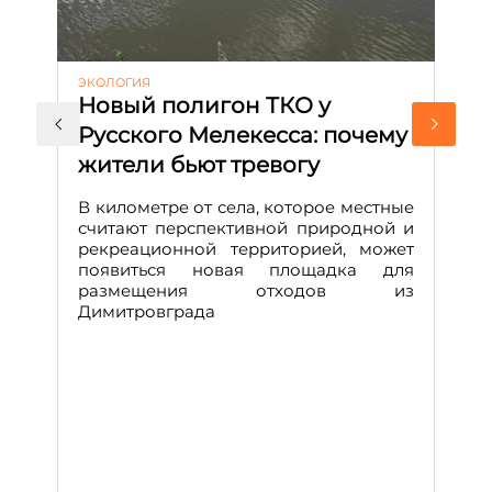
ЭКОЛОГИЯ
КУ
Новый полигон ТКО у
Н
Русского Мелекесса: почему
А
жители бьют тревогу
к
н
В километре от села, которое местные
считают перспективной природной и
В
рекреационной территорией, может
ч
появиться новая площадка для
че
размещения отходов из
Вс
Димитровграда
в
т
за