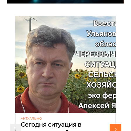
АКТУАЛЬНО
ЭК
Сегодня ситуация в
Н