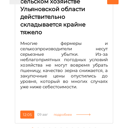
сельском хозяйстве
Р
Ульяновской области
ж
действительно
В 
складывается крайне
с
р
тяжело
п
р
Многие фермеры и
Д
сельхозпроизводители несут
серьезные убытки. Из-за
неблагоприятных погодных условий
хозяйства не могут вовремя убрать
пшеницу, качество зерна снижается, а
закупочные цены опустились до
уровня, который во многих случаях
уже ниже себестоимости.
12:05
09 авг
1
подробнее