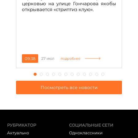
т
церковью на улице Гончарова якобы
о
открывается «стриптиз клую».
н
п
се
за
09:38
27 июл
1
подробнее
Посмотреть все новости
РУБРИКАТОР
СОЦИАЛЬНЫЕ СЕТИ
Актуально
Одноклассники