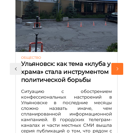
ОБЩЕСТВО
АК
Ульяновск: как тема «клуба у
М
храма» стала инструментом
с
политической борьбы
и
Д
Ситуацию с обострением
М
конфессиональных настроений в
Ульяновске в последние месяцы
А
сложно назвать иначе, чем
о
спланированной информационной
м
кампанией. В городских телеграм-
Д
каналах и части местных СМИ вышла
н
серия публикаций о том, что рядом с