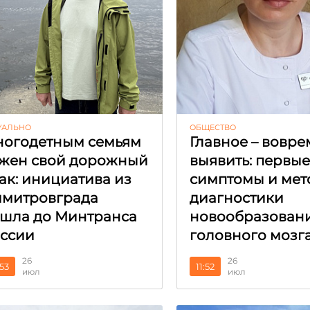
УАЛЬНО
ОБЩЕСТВО
огодетным семьям
Главное – вовре
жен свой дорожный
выявить: первы
ак: инициатива из
симптомы и мет
митровграда
диагностики
шла до Минтранса
новообразован
ссии
головного мозг
26
26
:53
11:52
июл
июл