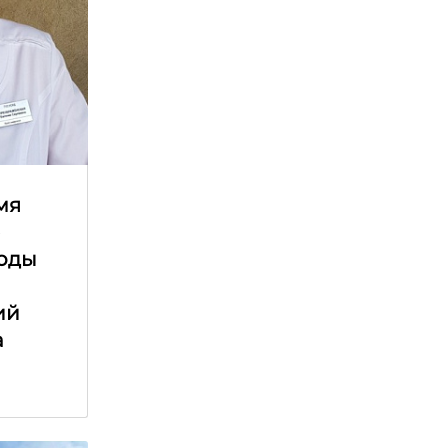
мя
е
оды
ий
а