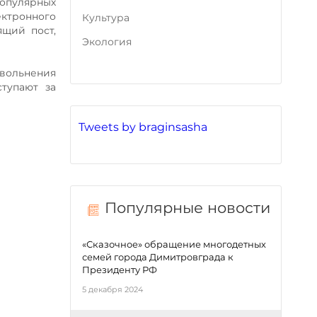
опулярных
ектронного
Культура
ящий пост,
Экология
вольнения
тупают за
Tweets by braginsasha
Популярные новости
«Сказочное» обращение многодетных
семей города Димитровграда к
Президенту РФ
5 декабря 2024