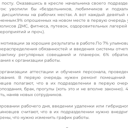
посту. Оказавшись в кресле начальника своего подразде
ток: уволили бы «бездельников, любимчиков и подхали
дисциплины на рабочих местах. А вот каждый девятый 
иненным.9% опрошенных на новом месте в первую очередь
олисов ДМС, фитнеса, путевок, оздоровительных лагерей
ероприятий и проч.).
мотивации за хорошие результаты в работе.По 7% ульянов
ерераспределения обязанностей и введения системы отчет
актику регулярных совещаний и планерок. 6% обрати
ания к организации работы.
рганизации аттестации и обучения персонала, проведе
рования. В первую очередь нужен ремонт помещений 
овцев полагают, что в их подразделении в первую оче
оздания, брак, прогулы (хоть это и не вполне законно). 4
ть, наняв новых сотрудников.
ировании рабочего дня, введении удаленки или гибридно
ьяновцев считают, что в их подразделении нужно внедри
ерены, что нужно изменить график работы.