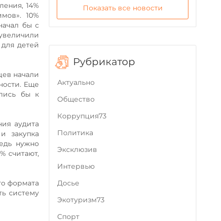
ления, 14%
Показать все новости
мов». 10%
начал бы с
 увеличили
 для детей
Рубрикатор
цев начали
Актуально
ности. Еще
лись бы к
Общество
Коррупция73
ния аудита
Политика
и закупка
редь нужно
Эксклюзив
% считают,
Интервью
Досье
го формата
ть систему
Экотуризм73
Cпорт