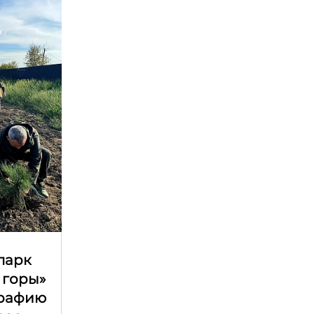
парк
 горы»
графию