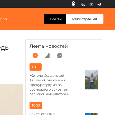
Войти
Регистрация
упор
Лента новостей
едь
11:05
Жители Солдатской
Ташлы обратились в
прокуратуру из-за
возможного закрытия
сельской амбулатории
10:53
Зачем стоять в