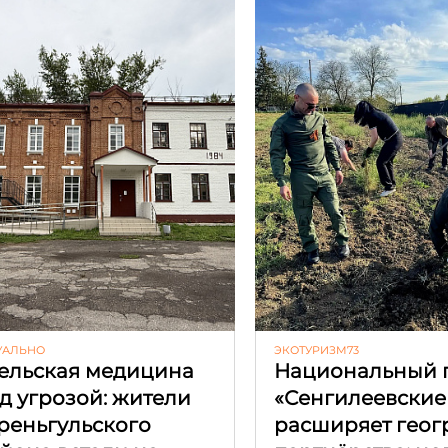
УАЛЬНО
ЭКОТУРИЗМ73
ельская медицина
Национальный 
д угрозой: жители
«Сенгилеевские
реньгульского
расширяет гео