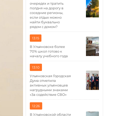
очередях и тратить
полдня на дорогу в
соседние регионы,
если отдых можно
найти буквально
рядом с домом?
13:15
В Ульяновске более
70% школ готово к
началу учебного года
13:10
Ульяновская Городская
Дума отметила
активных ульяновцев
нагрудными знаками
«За содействие СВО»
12:26
В Ульяновской области