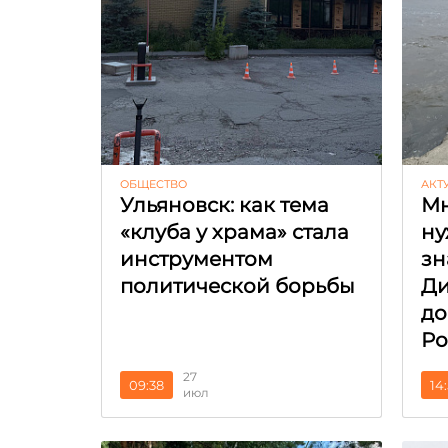
ОБЩЕСТВО
АКТ
Ульяновск: как тема
Мн
«клуба у храма» стала
ну
инструментом
зн
политической борьбы
Ди
до
Ро
27
09:38
14
июл