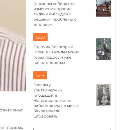
фермеры добиваются
изменения правил
выдачи субсидий и
решения проблемы с
топливом
12:20
Птенчик Белогора и
Гилеи в Сенгилеевских
горах подрос и уже
начал оперяться
12:14
Завалы у
контейнерных
площадок: в
Железнодорожном
районе за мусор мимо
фективных
баков начали
штрафовать
-3 первых