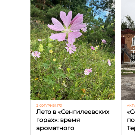
ЭКОТУРИЗМ73
АКТ
Лето в «Сенгилеевских
«С
горах»: время
по
ароматного
Те