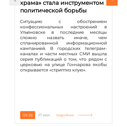
храма» стала инструментом
с
политической борьбы
и
Д
Ситуацию с обострением
М
конфессиональных настроений в
Ульяновске в последние месяцы
А
сложно назвать иначе, чем
о
спланированной информационной
м
кампанией. В городских телеграм-
Д
каналах и части местных СМИ вышла
н
серия публикаций о том, что рядом с
т
церковью на улице Гончарова якобы
о
открывается «стриптиз клую».
н
п
се
за
09:38
27 июл
1
подробнее