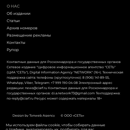
О НАС
Об издании
Статьи
Архив номеров
Размещение рекламы
Контакты
Рупор
Контактные данные для Роскомнадзора и государственных органов
Сетевое издание "Цифровое информационное агентство "СЕТЬ"
(ЦИА "СЕТЬ"), Digital Information Agency "NETWORK" (16+). Техническая
поддержка сайта: телефоны (круглосуточно): 8 (906) 141-89-55,
WhatsApp, Viber, Telegram: +7 999 190-04-08 Электронный адрес
редакции: news@ciarf.ru Контактные данные для Роскомнадзора и
государственных органов: d.i.a.network73@gmail.com Техподдержка:
no-reply@ciarf.ru Ресурс может содержать материалы 18+
Design by Tonweb Agency
© ООО «СЕТЬ»
Политика конфиденциальности
Карта сайта
Мы используем файлы cookie, чтобы собирать данные
о трафике, анализировать их, подбирать для вас