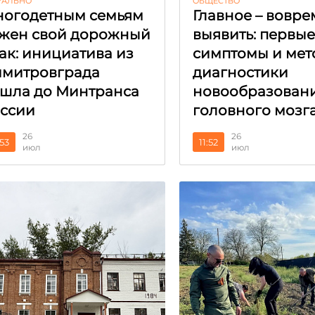
УАЛЬНО
ОБЩЕСТВО
огодетным семьям
Главное – вовре
жен свой дорожный
выявить: первы
ак: инициатива из
симптомы и мет
митровграда
диагностики
шла до Минтранса
новообразован
ссии
головного мозг
26
26
:53
11:52
июл
июл