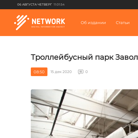
06 АВГУСТА ЧЕТВЕРГ
11:01:54
Об издании
Статьи
Троллейбусный парк Заволж
08:50
15 дек 2020
0