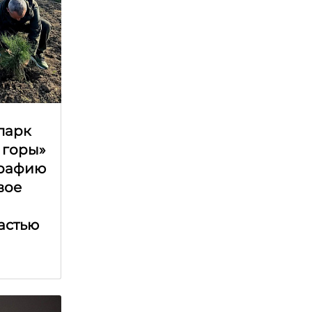
парк
 горы»
графию
вое
астью