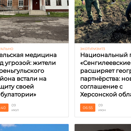
УАЛЬНО
ЭКОТУРИЗМ73
ельская медицина
Национальный 
д угрозой: жители
«Сенгилеевские
реньгульского
расширяет гео
йона встали на
партнёрства: но
щиту своей
соглашение с
булатории»
Херсонской обл
09
09
:40
06:55
июл
июн