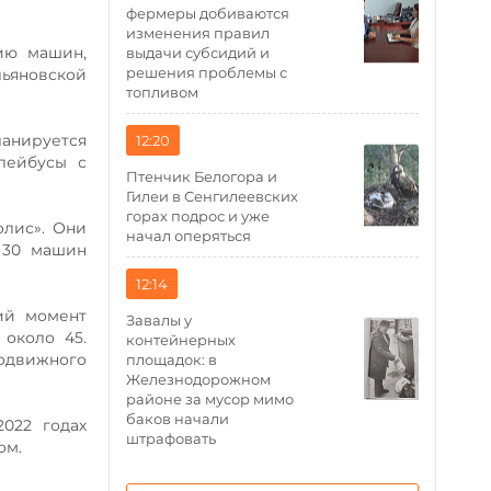
фермеры добиваются
изменения правил
ию машин,
выдачи субсидий и
решения проблемы с
ьяновской
топливом
ланируется
12:20
лейбусы с
Птенчик Белогора и
Гилеи в Сенгилеевских
горах подрос и уже
олис». Они
начал оперяться
 30 машин
12:14
ий момент
Завалы у
около 45.
контейнерных
подвижного
площадок: в
Железнодорожном
районе за мусор мимо
баков начали
022 годах
штрафовать
ом.