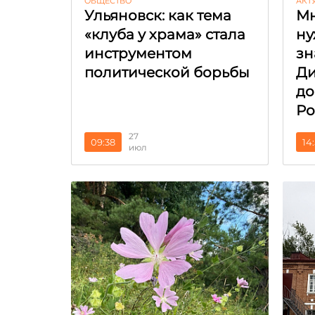
ОБЩЕСТВО
АКТ
Ульяновск: как тема
Мн
«клуба у храма» стала
ну
инструментом
зн
политической борьбы
Ди
до
Ро
27
09:38
14
июл