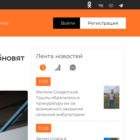
Войти
Регистрация
упор
Лента новостей
бновят
11:05
Жители Солдатской
Ташлы обратились в
прокуратуру из-за
возможного закрытия
сельской амбулатории
10:53
Зачем стоять в