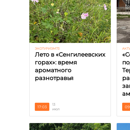
ЭКОТУРИЗМ73
АКТ
Лето в «Сенгилеевских
«С
горах»: время
по
ароматного
Те
разнотравья
ра
за
ам
13
17:03
09
июл