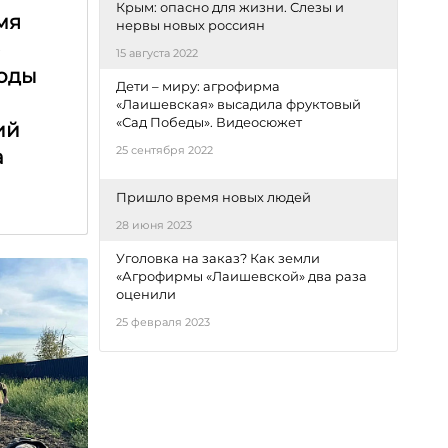
Крым: опасно для жизни. Слезы и
мя
нервы новых россиян
е
15 августа 2022
оды
Дети – миру: агрофирма
«Лаишевская» высадила фруктовый
«Сад Победы». Видеосюжет
ий
25 сентября 2022
а
Пришло время новых людей
28 июня 2023
Уголовка на заказ? Как земли
«Агрофирмы «Лаишевской» два раза
оценили
25 февраля 2023