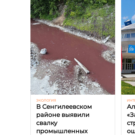
ЭКОЛОГИЯ
ИНТ
В Сенгилеевском
Ал
районе выявили
«З
свалку
ст
промышленных
ош