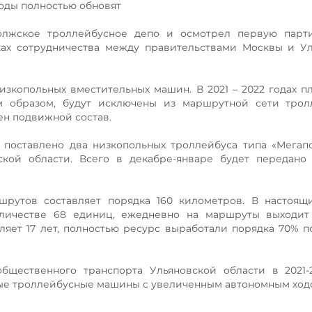
годы полностью обновят
олжское троллейбусное депо и осмотрел первую парт
ах сотрудничества между правительствами Москвы и Ул
зкопольных вместительных машин. В 2021 – 2022 годах п
м образом, будут исключены из маршрутной сети трол
н подвижной состав.
поставлено два низкопольных троллейбуса типа «Мегап
ской области. Всего в декабре-январе будет передано
шрутов составляет порядка 160 километров. В настоящ
личестве 68 единиц, ежедневно на маршруты выходит 
ляет 17 лет, полностью ресурс выработали порядка 70% 
щественного транспорта Ульяновской области в 2021-2
ые троллейбусные машины с увеличенным автономным ход