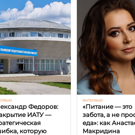
ЕРВЬЮ
ИНТЕРВЬЮ
ександр Федоров:
«Питание — это
акрытие ИАТУ —
забота, а не про
ратегическая
еда»: как Анаст
ибка, которую
Макридина