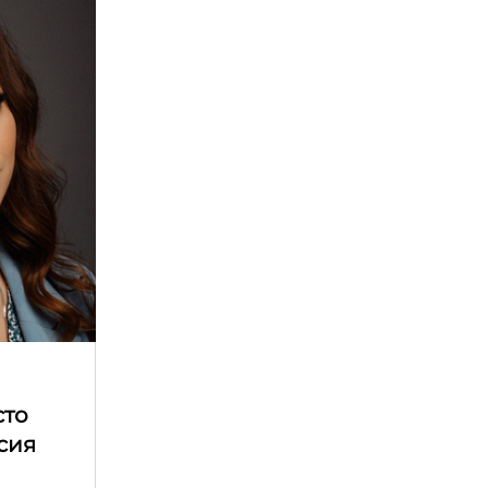
сто
асия