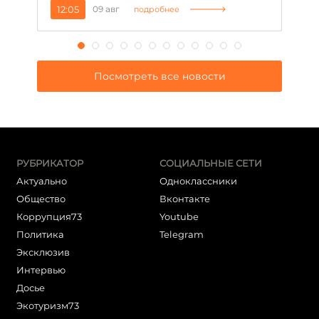
12:05
09 авг
1
подробнее
Посмотреть все новости
РУБРИКАТОР
СОЦИАЛЬНЫЕ СЕТИ
Актуально
Одноклассники
Общество
Вконтакте
Коррупция73
Youtube
Политика
Telegram
Эксклюзив
Интервью
Досье
Экотуризм73