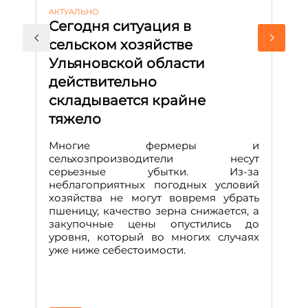
АКТУАЛЬНО
ЭК
Сегодня ситуация в
Н
сельском хозяйстве
Р
Ульяновской области
ж
действительно
В 
складывается крайне
с
р
тяжело
п
р
Многие фермеры и
Д
сельхозпроизводители несут
серьезные убытки. Из-за
неблагоприятных погодных условий
хозяйства не могут вовремя убрать
пшеницу, качество зерна снижается, а
закупочные цены опустились до
уровня, который во многих случаях
уже ниже себестоимости.