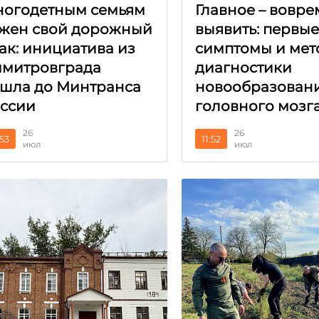
огодетным семьям
Главное – вовре
жен свой дорожный
выявить: первы
ак: инициатива из
симптомы и мет
митровграда
диагностики
шла до Минтранса
новообразован
ссии
головного мозг
26
26
:53
11:52
июл
июл