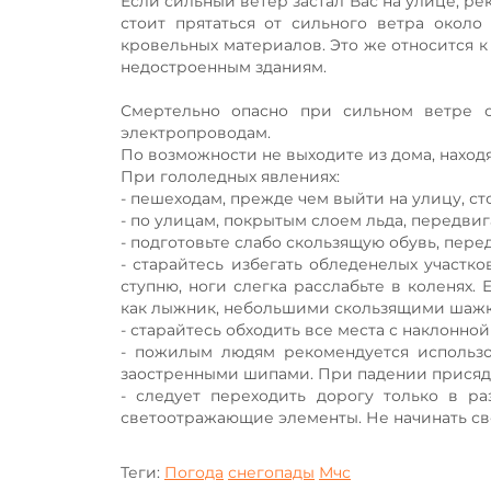
Если сильный ветер застал Вас на улице, р
стоит прятаться от сильного ветра окол
кровельных материалов. Это же относится к
недостроенным зданиям.
Смертельно опасно при сильном ветре с
электропроводам.
По возможности не выходите из дома, наход
При гололедных явлениях:
- пешеходам, прежде чем выйти на улицу, ст
- по улицам, покрытым слоем льда, передви
- подготовьте слабо скользящую обувь, пере
- старайтесь избегать обледенелых участко
ступню, ноги слегка расслабьте в коленях.
как лыжник, небольшими скользящими шаж
- старайтесь обходить все места с наклонно
- пожилым людям рекомендуется использо
заостренными шипами. При падении присядьт
- следует переходить дорогу только в ра
светоотражающие элементы. Не начинать св
Теги:
Погода
снегопады
Мчс