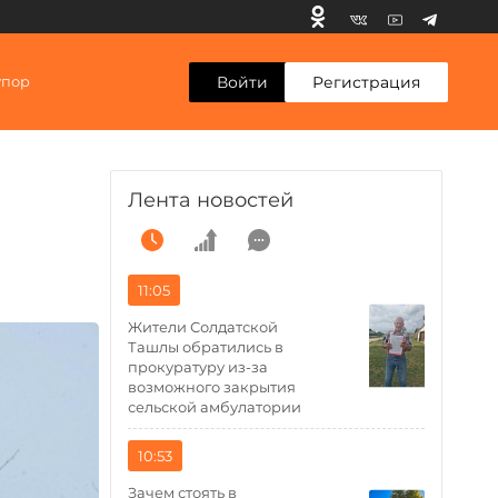
Войти
Регистрация
упор
Лента новостей
11:05
Жители Солдатской
Ташлы обратились в
прокуратуру из-за
возможного закрытия
сельской амбулатории
10:53
Зачем стоять в