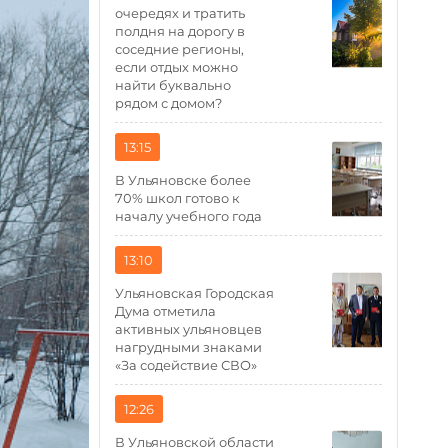
очередях и тратить
полдня на дорогу в
соседние регионы,
если отдых можно
найти буквально
рядом с домом?
13:15
В Ульяновске более
70% школ готово к
началу учебного года
13:10
Ульяновская Городская
Дума отметила
активных ульяновцев
нагрудными знаками
«За содействие СВО»
12:26
В Ульяновской области