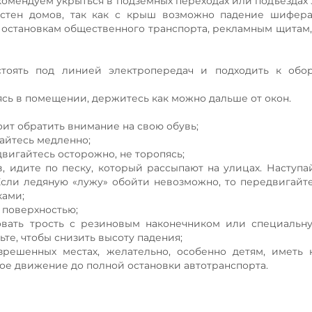
екомендуем укрыться в подземных переходах или подъездах 
о стен домов, так как с крыш возможно падение шифер
 остановкам общественного транспорта, рекламным щитам,
тоять под линией электропередач и подходить к обо
ясь в помещении, держитесь как можно дальше от окон.
оит обратить внимание на свою обувь;
гайтесь медленно;
двигайтесь осторожно, не торопясь;
в, идите по песку, который рассыпают на улицах. Наступа
 Если ледяную «лужу» обойти невозможно, то передвигайте
ками;
й поверхностью;
вать трость с резиновым наконечником или специальну
е, чтобы снизить высоту падения;
зрешенных местах, желательно, особенно детям, иметь
ое движение до полной остановки автотранспорта.