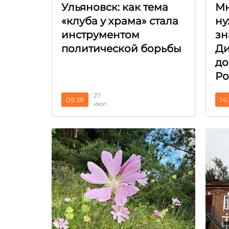
Ульяновск: как тема
Мн
«клуба у храма» стала
ну
инструментом
зн
политической борьбы
Ди
до
Ро
27
09:38
14
июл