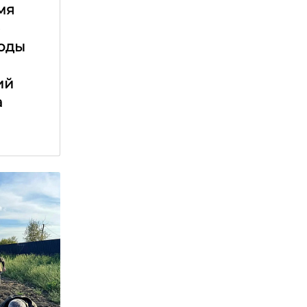
мя
е
оды
ий
а