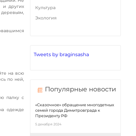
зданий. Не
а и других
Культура
 деревьям,
Экология
рвавшимся
Tweets by braginsasha
йте на всю
сь по ней,
Популярные новости
ю палку с
«Сказочное» обращение многодетных
 на одежде
семей города Димитровграда к
Президенту РФ
5 декабря 2024