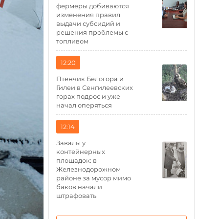
фермеры добиваются
изменения правил
выдачи субсидий и
решения проблемы с
топливом
12:20
Птенчик Белогора и
Гилеи в Сенгилеевских
горах подрос и уже
начал оперяться
12:14
Завалы у
контейнерных
площадок: в
Железнодорожном
районе за мусор мимо
баков начали
штрафовать