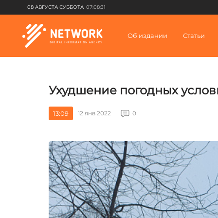
08 АВГУСТА СУББОТА
07:08:31
Об издании
Статьи
Ухудшение погодных услови
13:09
12 янв 2022
0