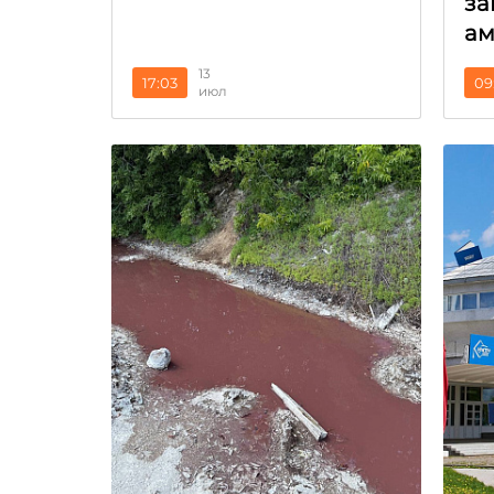
за
ам
13
17:03
09
июл