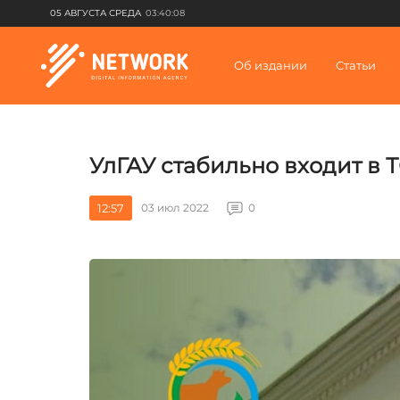
05 АВГУСТА СРЕДА
03:40:08
Об издании
Статьи
УлГАУ стабильно входит в 
12:57
03 июл 2022
0