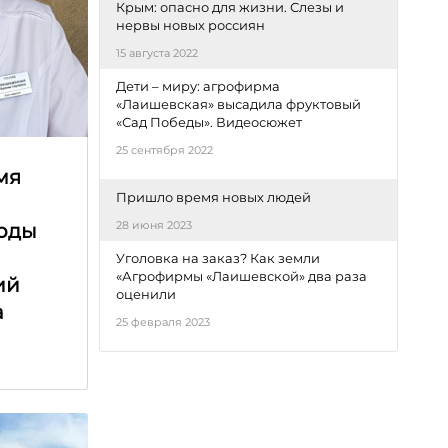
Крым: опасно для жизни. Слезы и
нервы новых россиян
15 августа 2022
Дети – миру: агрофирма
«Лаишевская» высадила фруктовый
«Сад Победы». Видеосюжет
25 сентября 2022
мя
Пришло время новых людей
е
28 июня 2023
оды
Уголовка на заказ? Как земли
«Агрофирмы «Лаишевской» два раза
ий
оценили
а
25 февраля 2023