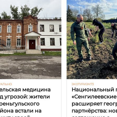
УАЛЬНО
ЭКОТУРИЗМ73
ельская медицина
Национальный 
д угрозой: жители
«Сенгилеевские
реньгульского
расширяет гео
йона встали на
партнёрства: но