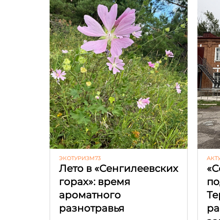
ЭКОТУРИЗМ73
АКТ
Лето в «Сенгилеевских
«С
горах»: время
по
ароматного
Те
разнотравья
ра