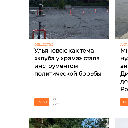
ОБЩЕСТВО
АКТ
Ульяновск: как тема
Мн
«клуба у храма» стала
ну
инструментом
зн
политической борьбы
Ди
до
Ро
27
09:38
14
июл