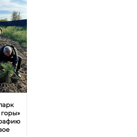
парк
 горы»
графию
вое