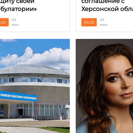
щиту своей
соглашение с
булатории»
Херсонской обл
09
09
:40
06:55
июл
июн