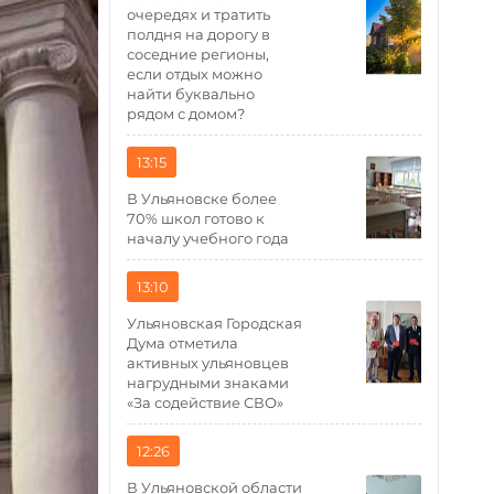
очередях и тратить
полдня на дорогу в
соседние регионы,
если отдых можно
найти буквально
рядом с домом?
13:15
В Ульяновске более
70% школ готово к
началу учебного года
13:10
Ульяновская Городская
Дума отметила
активных ульяновцев
нагрудными знаками
«За содействие СВО»
12:26
В Ульяновской области