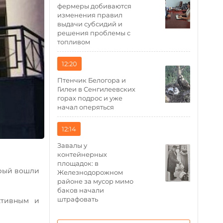
фермеры добиваются
изменения правил
выдачи субсидий и
решения проблемы с
топливом
12:20
Птенчик Белогора и
Гилеи в Сенгилеевских
горах подрос и уже
начал оперяться
12:14
Завалы у
контейнерных
площадок: в
орый вошли
Железнодорожном
районе за мусор мимо
баков начали
штрафовать
ктивным и