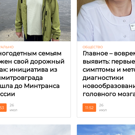
УАЛЬНО
ОБЩЕСТВО
огодетным семьям
Главное – вовре
жен свой дорожный
выявить: первы
ак: инициатива из
симптомы и мет
митровграда
диагностики
шла до Минтранса
новообразован
ссии
головного мозг
26
26
:53
11:52
июл
июл