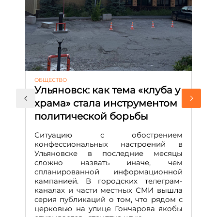
ОБЩЕСТВО
АК
Ульяновск: как тема «клуба у
М
храма» стала инструментом
с
политической борьбы
и
Д
Ситуацию с обострением
М
конфессиональных настроений в
Ульяновске в последние месяцы
А
сложно назвать иначе, чем
о
спланированной информационной
м
кампанией. В городских телеграм-
Д
каналах и части местных СМИ вышла
н
серия публикаций о том, что рядом с
т
церковью на улице Гончарова якобы
о