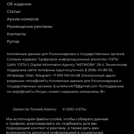
Об издании
Статьи
Архив номеров
Размещение рекламы
Контакты
Рупор
Контактные данные для Роскомнадзора и государственных органов
Сетевое издание "Цифровое информационное агентство "СЕТЬ"
(ЦИА "СЕТЬ"), Digital Information Agency "NETWORK" (16+). Техническая
поддержка сайта: телефоны (круглосуточно): 8 (906) 141-89-55,
WhatsApp, Viber, Telegram: +7 999 190-04-08 Электронный адрес
редакции: news@ciarf.ru Контактные данные для Роскомнадзора и
государственных органов: d.i.a.network73@gmail.com Техподдержка:
no-reply@ciarf.ru Ресурс может содержать материалы 18+
Design by Tonweb Agency
© ООО «СЕТЬ»
Политика конфиденциальности
Карта сайта
Мы используем файлы cookie, чтобы собирать данные
о трафике, анализировать их, подбирать для вас
Switch to English
подходящий контент и рекламу, а также дать вам
возможность делиться информацией в социальных