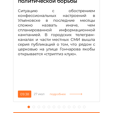
политической борьбы
и
Д
Ситуацию с обострением
М
конфессиональных настроений в
Ульяновске в последние месяцы
А
сложно назвать иначе, чем
о
спланированной информационной
м
кампанией. В городских телеграм-
Д
каналах и части местных СМИ вышла
н
серия публикаций о том, что рядом с
т
церковью на улице Гончарова якобы
о
открывается «стриптиз клую».
н
п
се
за
09:38
27 июл
1
подробнее