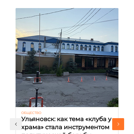
ОБЩЕСТВО
АК
Ульяновск: как тема «клуба у
М
храма» стала инструментом
с