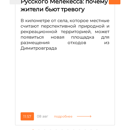
Русского Мелекесса: почему
А
жители бьют тревогу
к
н
В километре от села, которое местные
считают перспективной природной и
В
рекреационной территорией, может
ч
появиться новая площадка для
че
размещения отходов из
Вс
Димитровграда
в
т
за
11:57
08 авг
2
подробнее