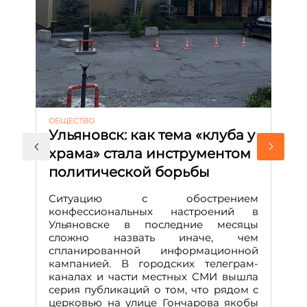
ОБЩЕСТВО
АК
Ульяновск: как тема «клуба у
М
храма» стала инструментом
с
политической борьбы
и
Д
Ситуацию с обострением
М
конфессиональных настроений в
Ульяновске в последние месяцы
А
сложно назвать иначе, чем
о
спланированной информационной
м
кампанией. В городских телеграм-
Д
каналах и части местных СМИ вышла
н
серия публикаций о том, что рядом с
т
церковью на улице Гончарова якобы