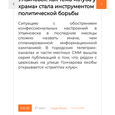
храма» стала инструментом
с
политической борьбы
и
Д
Ситуацию с обострением
М
конфессиональных настроений в
Ульяновске в последние месяцы
А
сложно назвать иначе, чем
о
спланированной информационной
м
кампанией. В городских телеграм-
Д
каналах и части местных СМИ вышла
н
серия публикаций о том, что рядом с
т
церковью на улице Гончарова якобы
о
открывается «стриптиз клую».
н
п
се
за
09:38
27 июл
1
подробнее