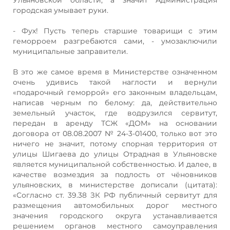
городская умывает руки.
- Фух! Пусть теперь старшие товарищи с этим
геморроем разгребаются сами, - умозаключили
муниципальные заправители.
В это же самое время в Министерстве означенном
очень удивись такой наглости и вернули
«подарочный геморрой» его законным владельцам,
написав черным по белому: да, действительно
земельный участок, где водрузился сервитут,
передан в аренду ТСЖ «ДОМ» на основании
договора от 08.08.2007 № 24-3-01400, только вот это
ничего не значит, потому спорная территория от
улицы Шигаева до улицы Отрадная в Ульяновске
является муниципальной собственностью. И далее, в
качестве возмездия за подлость от чёновников
ульяновских, в министерстве дописали (цитата):
«Согласно ст. 39.38 ЗК РФ публичный сервитут для
размещения автомобильных дорог местного
значения городского округа устанавливается
решением органов местного самоуправления