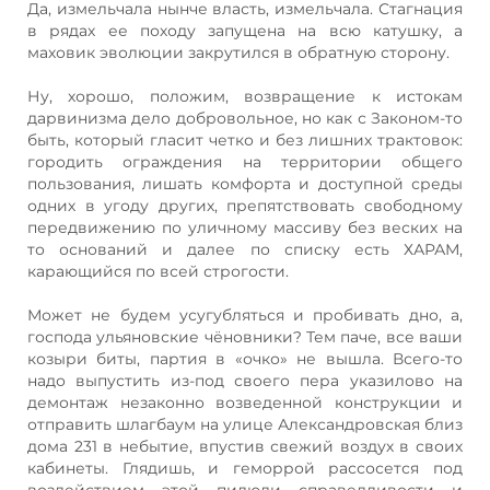
Да, измельчала нынче власть, измельчала. Стагнация
в рядах ее походу запущена на всю катушку, а
маховик эволюции закрутился в обратную сторону.
Ну, хорошо, положим, возвращение к истокам
дарвинизма дело добровольное, но как с Законом-то
быть, который гласит четко и без лишних трактовок:
городить ограждения на территории общего
пользования, лишать комфорта и доступной среды
одних в угоду других, препятствовать свободному
передвижению по уличному массиву без веских на
то оснований и далее по списку есть ХАРАМ,
карающийся по всей строгости.
Может не будем усугубляться и пробивать дно, а,
господа ульяновские чёновники? Тем паче, все ваши
козыри биты, партия в «очко» не вышла. Всего-то
надо выпустить из-под своего пера указилово на
демонтаж незаконно возведенной конструкции и
отправить шлагбаум на улице Александровская близ
дома 231 в небытие, впустив свежий воздух в своих
кабинеты. Глядишь, и геморрой рассосется под
воздействием этой пилюли справедливости и