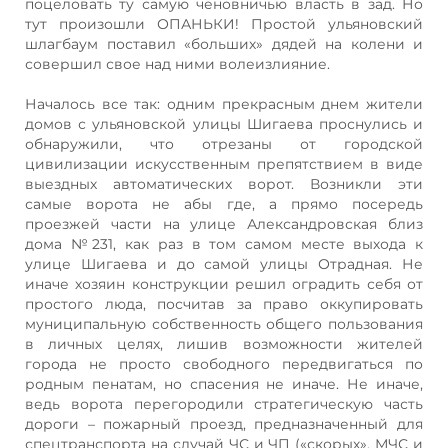
поцеловать ту самую чёновничью власть в зад. Но
тут произошли ОПАНЬКИ! Простой ульяновский
шлагбаум поставил «больших» дядей на колени и
совершил свое над ними волеизлияние.
Началось все так: одним прекрасным днем жители
домов с ульяновской улицы Шигаева проснулись и
обнаружили, что отрезаны от городской
цивилизации искусственным препятствием в виде
выездных автоматических ворот. Возникли эти
самые ворота не абы где, а прямо посередь
проезжей части на улице Александровская близ
дома №231, как раз в том самом месте выхода к
улице Шигаева и до самой улицы Отрадная. Не
иначе хозяин конструкции решил оградить себя от
простого люда, посчитав за право оккупировать
муниципальную собственность общего пользования
в личных целях, лишив возможности жителей
города не просто свободного передвигаться по
родным пенатам, но спасения не иначе. Не иначе,
ведь ворота перегородили стратегическую часть
дороги – пожарный проезд, предназначенный для
спецтранспорта на случай ЧС и ЧП («скорых», МЧС и