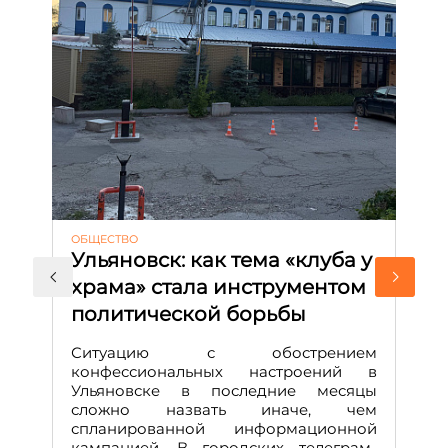
ОБЩЕСТВО
АК
Ульяновск: как тема «клуба у
М
храма» стала инструментом
с
политической борьбы
и
Д
Ситуацию с обострением
М
конфессиональных настроений в
Ульяновске в последние месяцы
А
сложно назвать иначе, чем
о
спланированной информационной
м
кампанией. В городских телеграм-