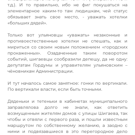
т.д.). И то правильно, ибо не фиг покушаться на
элементарное каким-то там людишкам, чей статус
обязывает знать свое место, - уважать хотелки
«больших дядей».
Только вот ульяновцы «уважать» незаконные и
противоестественные хотелки не спешать, как и
мириться со своим новым положением «городских
прокаженных». Озадаченные таким поворотом
событий, шигаевцы сообразили депешу, да не одну:
депутатам Гордумы и управителям ульяновским –
чёновникам Администрации.
И тут началось самое занятное: гонки по вертикали.
По вертикали власти, если быть точными.
Дяденьки и тетеньки в кабинетах муниципального
заправлялова долго не знали, как ответить
возмущенным жителям домов с улицы Шигаева, так
чтобы и отвяли с первого раза, и пошли известным
маршрутом по собственному желанию, а заодно с
ними и подвязавшиеся в это перегородное дело