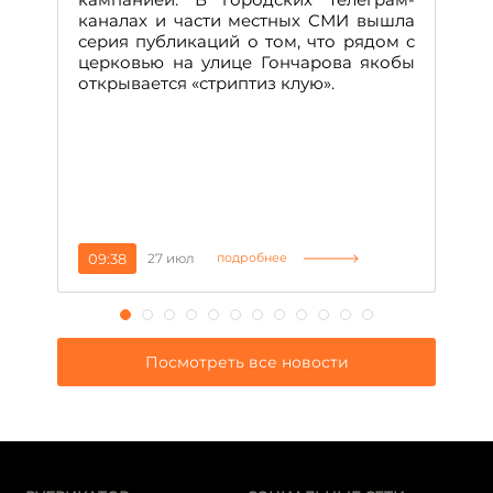
Д
каналах и части местных СМИ вышла
н
серия публикаций о том, что рядом с
т
церковью на улице Гончарова якобы
о
открывается «стриптиз клую».
н
п
се
за
09:38
27 июл
1
подробнее
Посмотреть все новости