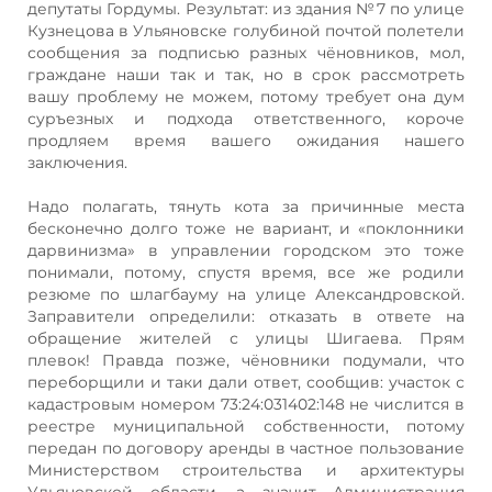
депутаты Гордумы. Результат: из здания №7 по улице
Кузнецова в Ульяновске голубиной почтой полетели
сообщения за подписью разных чёновников, мол,
граждане наши так и так, но в срок рассмотреть
вашу проблему не можем, потому требует она дум
суръезных и подхода ответственного, короче
продляем время вашего ожидания нашего
заключения.
Надо полагать, тянуть кота за причинные места
бесконечно долго тоже не вариант, и «поклонники
дарвинизма» в управлении городском это тоже
понимали, потому, спустя время, все же родили
резюме по шлагбауму на улице Александровской.
Заправители определили: отказать в ответе на
обращение жителей с улицы Шигаева. Прям
плевок! Правда позже, чёновники подумали, что
переборщили и таки дали ответ, сообщив: участок с
кадастровым номером 73:24:031402:148 не числится в
реестре муниципальной собственности, потому
передан по договору аренды в частное пользование
Министерством строительства и архитектуры
Ульяновской области, а значит Администрация