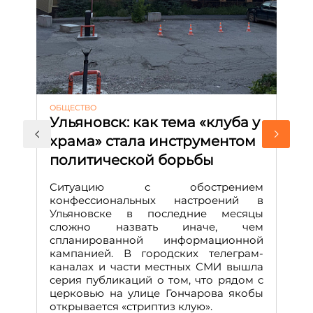
ОБЩЕСТВО
АК
Ульяновск: как тема «клуба у
М
храма» стала инструментом
с
политической борьбы
и
Д
Ситуацию с обострением
М
конфессиональных настроений в
Ульяновске в последние месяцы
А
сложно назвать иначе, чем
о
спланированной информационной
м
кампанией. В городских телеграм-
Д
каналах и части местных СМИ вышла
н
серия публикаций о том, что рядом с
т
церковью на улице Гончарова якобы
о
открывается «стриптиз клую».