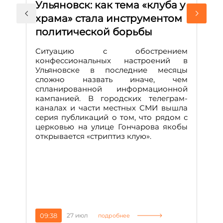
Ульяновск: как тема «клуба у
М
храма» стала инструментом
с
политической борьбы
и
Д
Ситуацию с обострением
М
конфессиональных настроений в
Ульяновске в последние месяцы
А
сложно назвать иначе, чем
о
спланированной информационной
м
кампанией. В городских телеграм-
Д
каналах и части местных СМИ вышла
н
серия публикаций о том, что рядом с
т
церковью на улице Гончарова якобы
о
открывается «стриптиз клую».
н
п
се
за
09:38
27 июл
1
подробнее