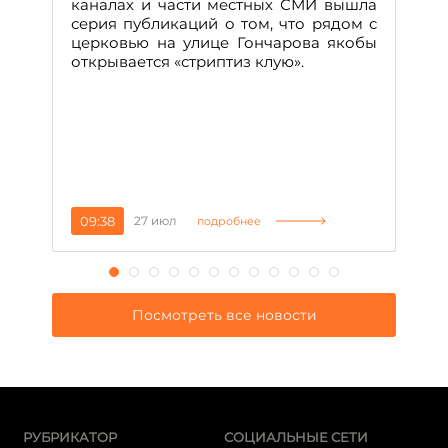
Д
каналах и части местных СМИ вышла
н
серия публикаций о том, что рядом с
т
церковью на улице Гончарова якобы
о
открывается «стриптиз клую».
н
п
се
за
09:38
27 июл
1
подробнее
Посмотреть все новости
РУБРИКАТОР
СОЦИАЛЬНЫЕ СЕТИ