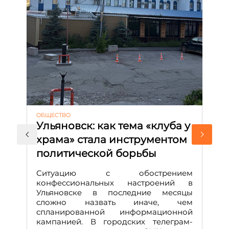
ОБЩЕСТВО
АК
Ульяновск: как тема «клуба у
М
храма» стала инструментом
с
политической борьбы
и
Д
Ситуацию с обострением
М
конфессиональных настроений в
Ульяновске в последние месяцы
А
сложно назвать иначе, чем
о
спланированной информационной
м
кампанией. В городских телеграм-