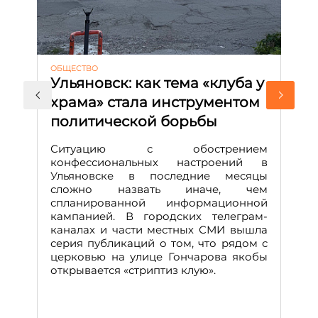
ОБЩЕСТВО
АК
Ульяновск: как тема «клуба у
М
храма» стала инструментом
с
политической борьбы
и
Д
Ситуацию с обострением
М
конфессиональных настроений в
Ульяновске в последние месяцы
А
сложно назвать иначе, чем
о
спланированной информационной
м
кампанией. В городских телеграм-
Д
каналах и части местных СМИ вышла
н
серия публикаций о том, что рядом с
т
церковью на улице Гончарова якобы
о
открывается «стриптиз клую».
н
п
се