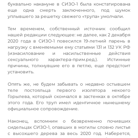
буквально накануне в СИЗО-1 была констатирована
еще одна смерть заключенного, под шумок
уплывшего за решетку свежего «трупа» умолчали.
Тем временем, собственный источник сообщил
нашей редакции следующее: не далее, как 2 декабря
2020 года в СИЗО-1 повесился 19-летний парень в
нагрузку с вменяемыми ему статьями 131 и 132 УК РФ
(изнасилование и насильственные действия
сексуального характера-прим.ред.). Истинные
причины, толкнувшие его в петлю, еще предстоит
установить.
Опять же, не будем забывать о недавно остывшем
теле постояльца первого изолятора некоего
Горылева, который скончался в застенках в октябре
этого года. Его труп имел идентичное нынешнему
официальное сопровождение.
Наконец, вспомним о безвременно почивших
сидельцах СИЗО-1, опавших в могилы словно листья
с высохшего дерева за весь 2020 год. Наберется,