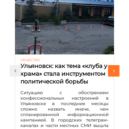
ОБЩЕСТВО
АК
Ульяновск: как тема «клуба у
М
храма» стала инструментом
с
политической борьбы
и
Д
Ситуацию с обострением
М
конфессиональных настроений в
Ульяновске в последние месяцы
А
сложно назвать иначе, чем
о
спланированной информационной
м
кампанией. В городских телеграм-
Д
каналах и части местных СМИ вышла