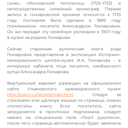
сыне», «Московский летописец» (1725–1733) и
непосредственно семейный хронограф. Первая
запись в гончаровской хронике относится к 1733
году, последняя была сделана в 1889 году
племянником писателя Александром Гончаровым.
Он же передал эту семейную реликвию в 1907 году
в музей на родине Гончарова.
Сейчас старинная рукописная книга рода
Гончаровых представлена в экспозиции Историко-
мемориального центра-музея И.А. Гончарова - в
интерьере кабинета отца писателя, симбирского
купца Александра Гончарова.
Виртуальный вариант размещен на официальном
сайте Ульяновского краеведческого музея:
http://uokm.ru/letopis/index.html
. Следуя за
стрелками или щёлкнув мышью по странице, можно
«полистать» книгу. Если посетитель сайта
затрудняется в прочтении подлинника, следует
нажать на специальное поле «Текст рукописи»,
после чего страница автоматически будет заменена