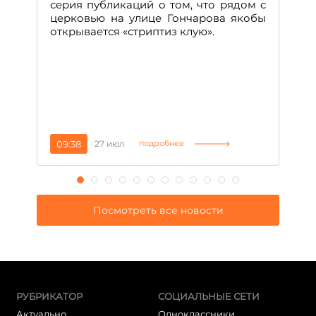
н
серия публикаций о том, что рядом с
т
церковью на улице Гончарова якобы
о
открывается «стриптиз клую».
н
п
се
за
09:38
27 июл
1
подробнее
Посмотреть все новости
РУБРИКАТОР
СОЦИАЛЬНЫЕ СЕТИ
Актуально
Одноклассники