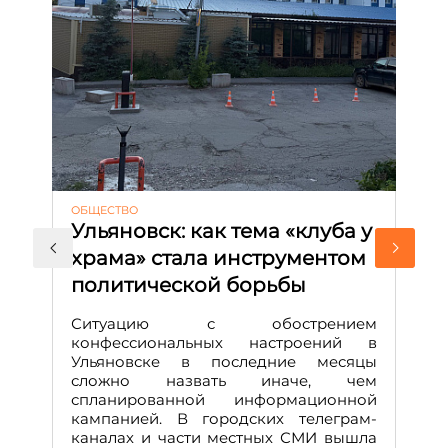
ОБЩЕСТВО
АК
Ульяновск: как тема «клуба у
М
храма» стала инструментом
с
политической борьбы
и
Д
Ситуацию с обострением
М
конфессиональных настроений в
Ульяновске в последние месяцы
А
сложно назвать иначе, чем
о
спланированной информационной
м
кампанией. В городских телеграм-
Д
каналах и части местных СМИ вышла