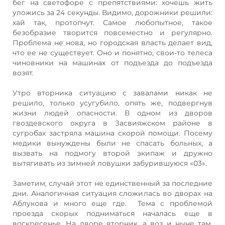
бег на светофоре с препятствиями: хочешь жить
уложись за 24 секунды. Видимо, дорожники решили:
хай так, протопчут. Самое любопытное, такое
безобразие творится повсеместно и регулярно.
Проблема не нова, но городская власть делает вид,
что ее не существует. Оно и понятно, свои-то телеса
чиновники на машинах от подъезда до подъезда
возят.
Утро вторника ситуацию с завалами никак не
решило, только усугубило, опять же, подвергнув
жизни людей опасности. В одном из дворов
гвоздевского округа в Засвияжском районе в
сугробах застряла машина скорой помощи. Посему
медики вынуждены были не спасать больных, а
вызвать на подмогу второй экипаж и дружно
вытягивать из зимней ловушки забурившуюся «03».
Заметим, случай этот не единственный за последние
дни. Аналогичная ситуация сложилась во дворах на
Аблукова и много еще где. Тема с проблемой
проезда скорых подниматься началась еще в
воскресенье. На дворе вторник, а воз и ныне там.