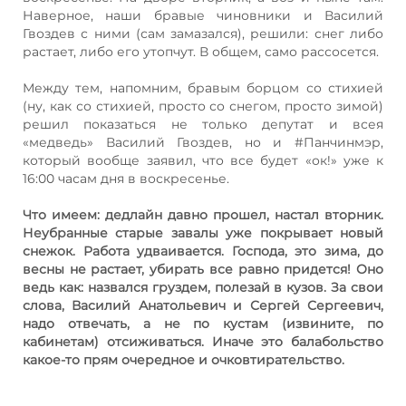
Наверное, наши бравые чиновники и Василий
Гвоздев с ними (сам замазался), решили: снег либо
растает, либо его утопчут. В общем, само рассосется.
Между тем, напомним, бравым борцом со стихией
(ну, как со стихией, просто со снегом, просто зимой)
решил показаться не только депутат и всея
«медведь» Василий Гвоздев, но и #Панчинмэр,
который вообще заявил, что все будет «ок!» уже к
16:00 часам дня в воскресенье.
Что имеем: дедлайн давно прошел, настал вторник.
Неубранные старые завалы уже покрывает новый
снежок. Работа удваивается. Господа, это зима, до
весны не растает, убирать все равно придется! Оно
ведь как: назвался груздем, полезай в кузов. За свои
слова, Василий Анатольевич и Сергей Сергеевич,
надо отвечать, а не по кустам (извините, по
кабинетам) отсиживаться. Иначе это балабольство
какое-то прям очередное и очковтирательство.