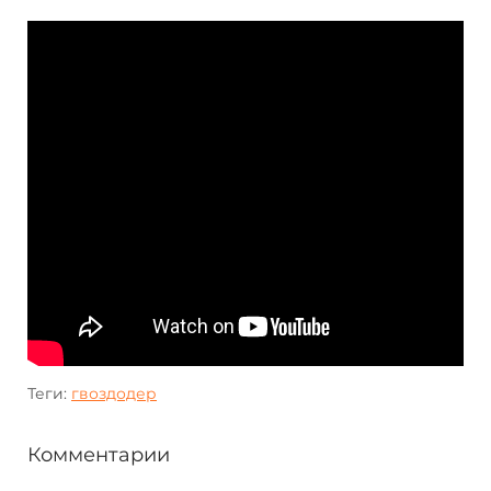
Теги:
гвоздодер
Комментарии