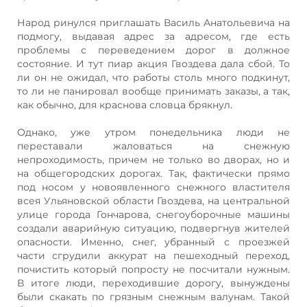
Народ ринулся приглашать Василь Анатольевича на
подмогу, выдавая адрес за адресом, где есть
проблемы с переведением дорог в должное
состояние. И тут пиар акция Гвоздева дала сбой. То
ли он не ожидал, что работы столь много подкинут,
то ли не панировал вообще принимать заказы, а так,
как обычно, для краснова словца брякнул.
Однако, уже утром понедельника люди не
переставали жаловаться на снежную
непроходимость, причем не только во дворах, но и
на общегородских дорогах. Так, фактически прямо
под носом у новоявленного снежного властителя
всея Ульяновской области Гвоздева, на центральной
улице города Гончарова, снегоуборочные машины
создали аварийную ситуацию, подвергнув жителей
опасности. Именно, снег, убранный с проезжей
части сгрудили аккурат на пешеходный переход,
почистить который попросту не посчитали нужным.
В итоге люди, переходившие дорогу, вынуждены
были скакать по грязным снежным валунам. Такой