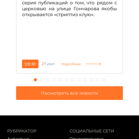
н
серия публикаций о том, что рядом с
т
церковью на улице Гончарова якобы
о
открывается «стриптиз клую».
н
п
се
за
09:38
27 июл
1
подробнее
Посмотреть все новости
РУБРИКАТОР
СОЦИАЛЬНЫЕ СЕТИ
Актуально
Одноклассники