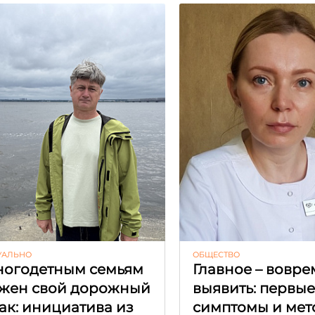
УАЛЬНО
ОБЩЕСТВО
огодетным семьям
Главное – вовре
жен свой дорожный
выявить: первы
ак: инициатива из
симптомы и мет