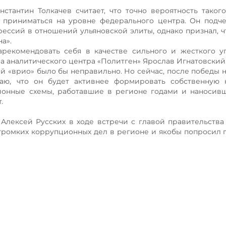
стантин Толкачев считает, что точно вероятность таког
 приниматься на уровне федерального центра. Он подче
ессий в отношений ульяновской элиты, однако признал, ч
а».
рекомендовать себя в качестве сильного и жесткого у
а аналитического центра «Политген» Ярослав Игнатовский
й «врио» было бы неправильно. Но сейчас, после победы н
гаю, что он будет активнее формировать собственную 
ионные схемы, работавшие в регионе годами и наносив
.
 Алексей Русских в ходе встречи с главой правительств
громких коррупционных дел в регионе и якобы попросил