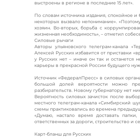
выстроены в регионе в последние 15 лет».
По словам источника издания, спокойное и 
некоторых вызвало непонимание». «Поэтому,
хозяин. Во-вторых, борьба с коррумпиров
жизненная необходимость», – отметил собес
Силовые рычаги
Авторы ульяновского телеграм-канала «Т
Алексей Русских избавится от приставки «в
у Русских нет – иначе он так и останется
карьеры в прекрасной России будущего нуж
Источник «ФедералПресс» в силовых органах
большой долей вероятности можно пре
разбирательств. Новому губернатору нет ника
Вероятность силовых зачисток после выбо
местного телеграм-канала «Симбирский шу
схемы практиковались во времена предыдущ
«Думаю, настало время доставать папки
ответственных за дороги, строительство и се
Карт-бланш для Русских