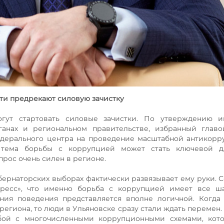
сти предрекают силовую зачистку
гут стартовать силовые зачистки. По утверждению и
ганах и региональном правительстве, избранный главо
едерального центра на проведение масштабной антикор
, тема борьбы с коррупцией может стать ключевой д
прос очень силен в регионе.
бернаторских выборах фактически развязывает ему руки. 
Пресс», что именно борьба с коррупцией имеет все ша
ния поведения представляется вполне логичной. Когда
егиона, то люди в Ульяновске сразу стали ждать перемен. 
бой с многочисленными коррупционными схемами, кот