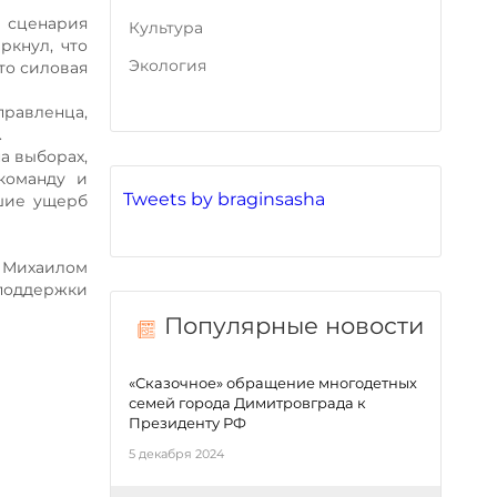
о сценария
Культура
ркнул, что
Экология
то силовая
правленца,
.
а выборах,
команду и
Tweets by braginsasha
шие ущерб
а Михаилом
 поддержки
Популярные новости
«Сказочное» обращение многодетных
семей города Димитровграда к
Президенту РФ
5 декабря 2024