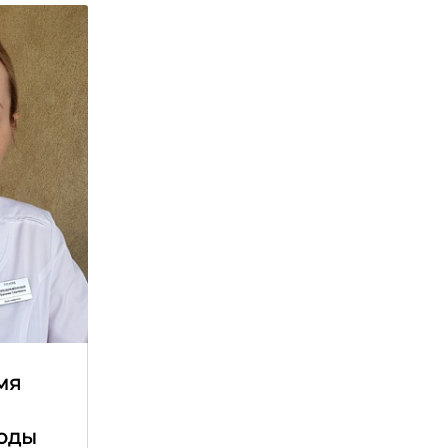
мя
е
оды