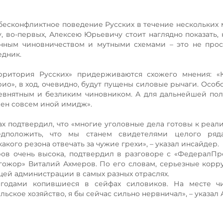
бесконфликтное поведение Русских в течение нескольких 
 во-первых, Алексею Юрьевичу стоит наглядно показать, 
анным чиновничеством и мутными схемами – это не прос
едник.
ерритория Русских» придерживаются схожего мнения: «
рио», в ход, очевидно, будут пущены силовые рычаги. Особ
 невнятным и безликим чиновником. А для дальнейшей по
ен совсем иной имидж».
 подтвердил, что «многие уголовные дела готовы к реали
дположить, что мы станем свидетелями целого ряд
кого резона отвечать за чужие грехи», – указал инсайдер.
ров очень высока, подтвердил в разговоре с «ФедералПр
гожор» Виталий Ахмеров. По его словам, серьезные кор
ей администрации в самых разных отраслях.
, годами копившиеся в сейфах силовиков. На месте чи
льское хозяйство, я бы сейчас сильно нервничал», – указал