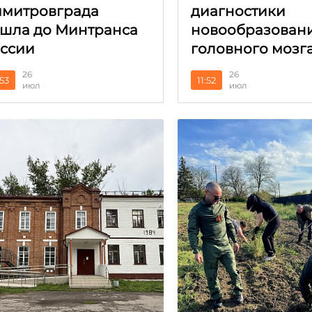
митровграда
диагностики
шла до Минтранса
новообразован
ссии
головного мозг
26
26
:53
11:52
июл
июл