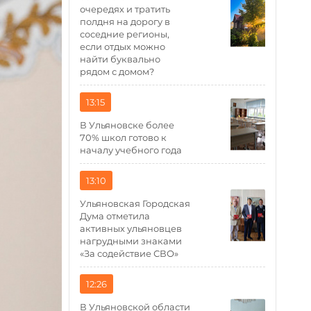
очередях и тратить
полдня на дорогу в
соседние регионы,
если отдых можно
найти буквально
рядом с домом?
13:15
В Ульяновске более
70% школ готово к
началу учебного года
13:10
Ульяновская Городская
Дума отметила
активных ульяновцев
нагрудными знаками
«За содействие СВО»
12:26
В Ульяновской области