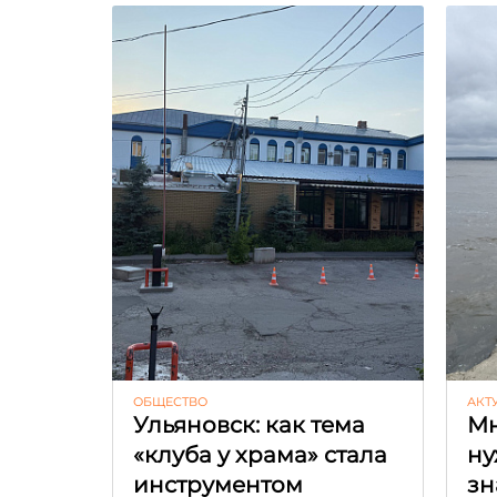
ОБЩЕСТВО
АКТ
Ульяновск: как тема
Мн
«клуба у храма» стала
ну
инструментом
зн