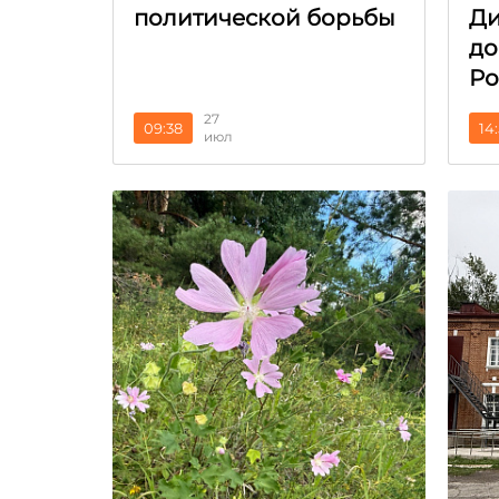
политической борьбы
Ди
до
Ро
27
09:38
14
июл