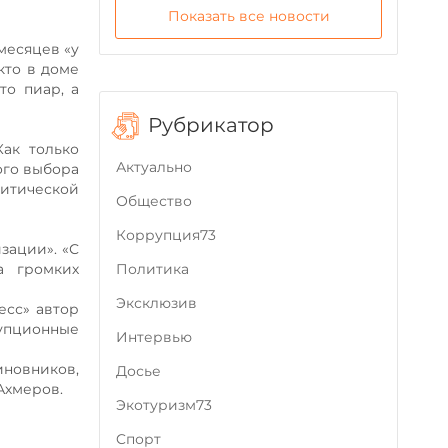
Показать все новости
месяцев «у
кто в доме
то пиар, а
Рубрикатор
Как только
Актуально
ого выбора
литической
Общество
Коррупция73
зации». «С
Политика
а громких
Эксклюзив
есс» автор
рупционные
Интервью
новников,
Досье
 Ахмеров.
Экотуризм73
Cпорт