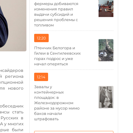
фермеры добиваются
изменения правил
выдачи субсидий и
решения проблемы с
топливом
12:20
Птенчик Белогора и
Гилеи в Сенгилеевских
горах подрос и уже
начал оперяться
нсайдеров
й региона
12:14
рупционной
Завалы у
ля нового
контейнерных
площадок: в
Железнодорожном
Собеседник
районе за мусор мимо
нсы стать
баков начали
 Русских в
штрафовать
А у многих
орые были