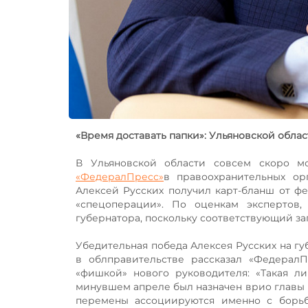
«Время доставать папки»: Ульяновской обла
В Ульяновской области совсем скоро мо
«ФедералПресс»
в правоохранительных ор
Алексей Русских получил карт-бланш от ф
«спецоперации». По оценкам экспертов
губернатора, поскольку соответствующий за
Убедительная победа Алексея Русских на гу
в облправительстве рассказал «Федерал
«фишкой» нового руководителя: «Такая ли
минувшем апреле был назначен врио главы р
перемены ассоциируются именно с борь