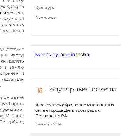
. Я к нему
ды придя к
Культура
 сообщили,
Экология
сделал мой
 узаконить
Ульяновска
существует
Tweets by braginsasha
щий народ
ски делать
их в землю
остранения
бимцев или
.
Популярные новости
 кремацией
олумбарии.
«Сказочное» обращение многодетных
лумбарии)
семей города Димитровграда к
и. И такие
Президенту РФ
етербург,
5 декабря 2024