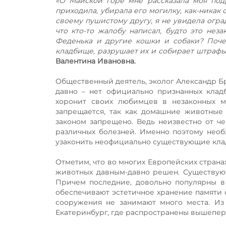
«О Майской горе мне рассказала моя подр
приходила, убирала его могилку, как-никак
своему пушистому другу, я не увидела огра
что кто-то жалобу написал, будто это не
Феденька и другие кошки и собаки? Почем
кладбище, разрушает их и собирает штрафы
Валентина Ивановна.
Общественный деятель, эколог Александр Бр
давно – нет официально признанных клад
хоронит своих любимцев в незаконных мес
запрещается, так как домашние животные 
законом запрещено. Ведь неизвестно от ч
различных болезней. Именно поэтому необ
узаконить неофициально существующие клад
Отметим, что во многих Европейских страна
животных давным-давно решен. Существую
Причем последние, довольно популярны в
обеспечивают эстетичное хранение памяти 
сооружения не занимают много места. Из
Екатеринбург, где распространены вышепе