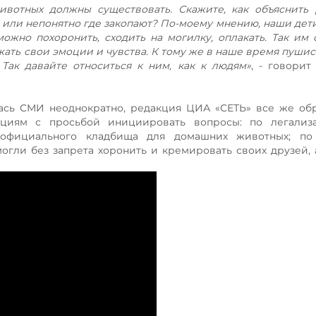
вотных должны существовать. Скажите, как объяснить 
т или непонятно где закопают? По-моему мнению, наши дет
можно похоронить, сходить на могилку, оплакать. Так им 
жать свои эмоции и чувства. К тому же в наше время пушис
Так давайте относиться к ним, как к людям»
, - говорит
лась СМИ неоднократно, редакция ЦИА «СЕТЬ» все же об
циям с просьбой инициировать вопросы: по легализ
 официального кладбища для домашних животных; по
гли без запрета хоронить и кремировать своих друзей, 