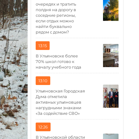
очередях и тратить
полдня на дорогу в
соседние регионы,
если отдых можно
найти буквально
рядом с домом?
13:15
В Ульяновске более
70% школ готово к
началу учебного года
13:10
Ульяновская Городская
Дума отметила
активных ульяновцев
нагрудными знаками
«За содействие СВО»
12:26
В Ульяновской области