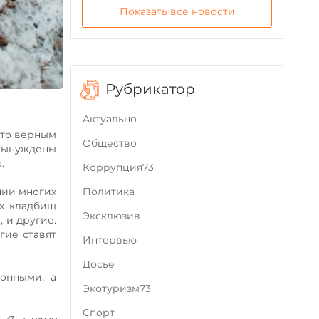
Показать все новости
Рубрикатор
Актуально
сто верным
Общество
вынуждены
.
Коррупция73
Политика
нии многих
ых кладбищ
Эксклюзив
 и другие.
гие ставят
Интервью
Досье
конными, а
Экотуризм73
Cпорт