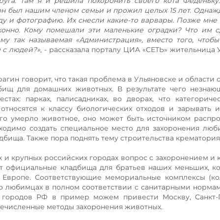
уга. Там я и решила похоронить своего кота Феденьку
 он был нашим членом семьи и прожил целых 15 лет. Однаж
ду и фотографию. Их снесли какие-то варвары. Позже мне
законно. Кому помешали эти маленькие оградки? Что им 
у так называемая «Администрация», вместо того, чтобы
 с людей?»
, - рассказала порталу ЦИА «СЕТЬ» жительница 
агин говорит, что такая проблема в Ульяновске и области 
бищ для домашних животных. В результате чего незнаю
тах: парках, палисадниках, во дворах, что категориче
относятся к классу биологических отходов и зарывать 
его умерло животное, оно может быть источником распр
ходимо создать специальное место для захоронения лю
бища. Также пора поднять тему строительства крематория
х и крупных российских городах вопрос с захоронением и
т официальные кладбища для братьев наших меньших, к
 Европе. Соответствующие мемориальные комплексы (ко
о любимцах в полном соответствии с санитарными нормам
 городов РФ в пример можем привести Москву, Санкт-П
речисленные методы захоронения животных.