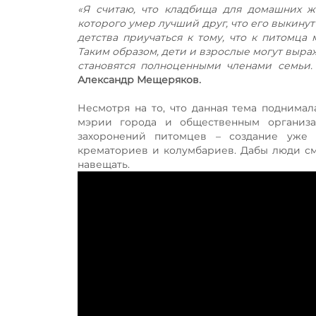
«Я считаю, что кладбища для домашних жи
которого умер лучший друг, что его выкину
детства приучаться к тому, что к питомца 
Таким образом, дети и взрослые могут выра
становятся полноценными членами семьи. 
Александр Мещеряков.
Несмотря на то, что данная тема поднима
мэрии города и общественным организа
захоронений питомцев – создание уже
крематориев и колумбариев. Дабы люди смо
навещать.