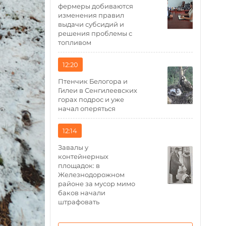
фермеры добиваются
изменения правил
выдачи субсидий и
решения проблемы с
топливом
12:20
Птенчик Белогора и
Гилеи в Сенгилеевских
горах подрос и уже
начал оперяться
12:14
Завалы у
контейнерных
площадок: в
Железнодорожном
районе за мусор мимо
баков начали
штрафовать