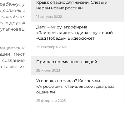
Крым: опасно для жизни. Слезы и
ребенку, у
нервы новых россиян
и должны с
спокойнее.
15 августа 2022
тые друзья
Дети – миру: агрофирма
 ульяновец
«Лаишевская» высадила фруктовый
«Сад Победы». Видеосюжет
25 сентября 2022
ращается к
ации мест
 созданию
Пришло время новых людей
а также их
28 июня 2023
Уголовка на заказ? Как земли
«Агрофирмы «Лаишевской» два раза
оценили
25 февраля 2023