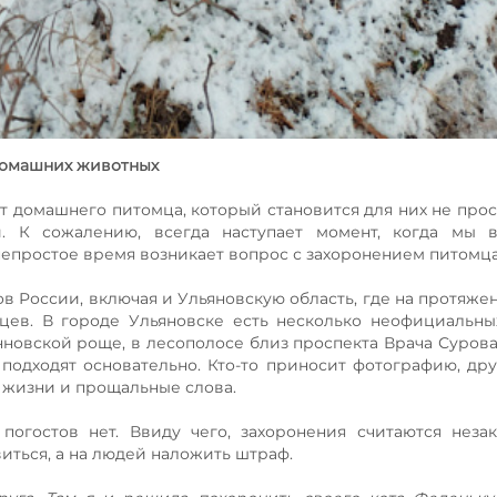
домашних животных
 домашнего питомца, который становится для них не про
. К сожалению, всегда наступает момент, когда мы 
непростое время возникает вопрос с захоронением питомца
ов России, включая и Ульяновскую область, где на протяже
цев. В городе Ульяновске есть несколько неофициальн
новской роще, в лесополосе близ проспекта Врача Сурова,
одходят основательно. Кто-то приносит фотографию, дру
ы жизни и прощальные слова.
 погостов нет. Ввиду чего, захоронения считаются неза
иться, а на людей наложить штраф.