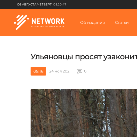
06 АВГУСТА ЧЕТВЕРГ
08:20:47
Об издании
Статьи
Ульяновцы просят узакони
08:16
24 ноя 2021
0