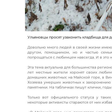
Ульяновцы просят узаконить кладбища для 
Довольно много людей в своей жизни имеют
другом, помощником, но и частью семьи
попрощаться с любимцем навсегда. И в это 
Эта тема актуальна для большинства регион
лет местные жители хоронят своих любим
домашних животных: на Майской горе, в Вин
Хозяева умерших животных к захоронению п
памятники. На табличках пишут клички, год
Только вот официального статуса у таких
некоторые активисты стараются от них избав