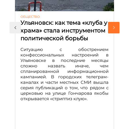
ОБЩЕСТВО
АК
Ульяновск: как тема «клуба у
М
храма» стала инструментом
с
политической борьбы
и
Д
Ситуацию с обострением
М
конфессиональных настроений в
Ульяновске в последние месяцы
А
сложно назвать иначе, чем
о
спланированной информационной
м
кампанией. В городских телеграм-
Д
каналах и части местных СМИ вышла
н
серия публикаций о том, что рядом с
т
церковью на улице Гончарова якобы
о
открывается «стриптиз клую».
н
п
се
за