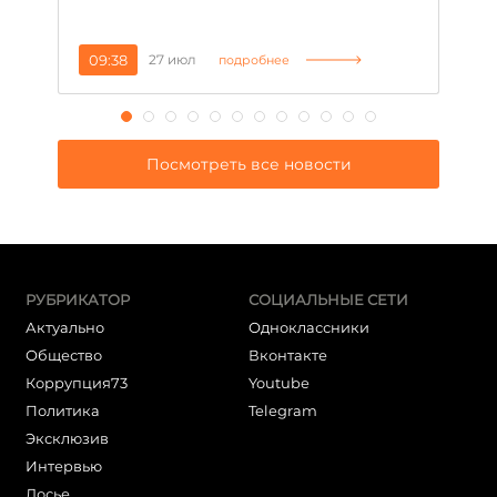
09:38
27 июл
1
подробнее
Посмотреть все новости
РУБРИКАТОР
СОЦИАЛЬНЫЕ СЕТИ
Актуально
Одноклассники
Общество
Вконтакте
Коррупция73
Youtube
Политика
Telegram
Эксклюзив
Интервью
Досье