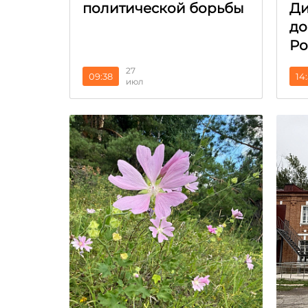
политической борьбы
Ди
до
Ро
27
09:38
14
июл