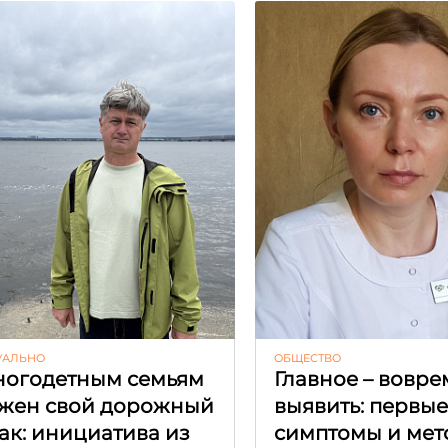
УАЛЬНО
ОБЩЕСТВО
огодетным семьям
Главное – вовре
жен свой дорожный
выявить: первы
ак: инициатива из
симптомы и мет