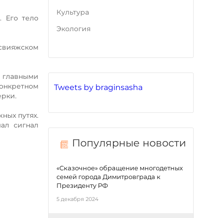
Культура
 Его тело
Экология
асвияжском
, главными
конкретном
Tweets by braginsasha
ерки.
ных путях.
шал сигнал
Популярные новости
«Сказочное» обращение многодетных
семей города Димитровграда к
Президенту РФ
5 декабря 2024