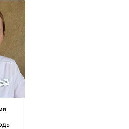
мя
е
оды