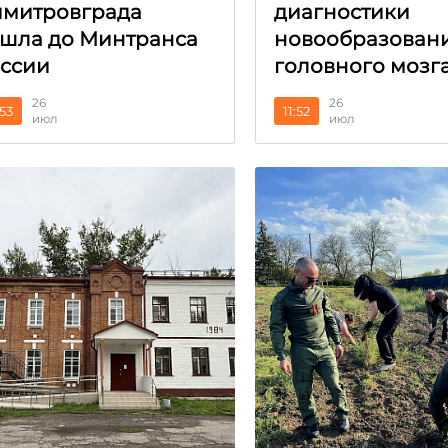
митровграда
диагностики
шла до Минтранса
новообразован
ссии
головного мозг
26
26
:53
11:52
июл
июл