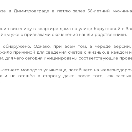
зе в Димитровграде в петлю залез 56-летний мужчина.
.
троил виселицу в квартире дома по улице Корунковой в З
ийцы уже с признаками окоченения нашли родственники.
е обнаружено. Однако, при всем том, в череде версий
лужило причиной для сведения счетов с жизнью, в каждом 
ям, для чего сегодня инициированы соответствующие пров
-летнего молодого ульяновца, погибшего на железнодорож
ах и не отошёл в сторону даже после того, как заслы
.