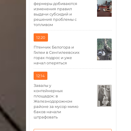
фермеры добиваются
изменения правил
выдачи субсидий и
решения проблемы с
топливом
12:20
Птенчик Белогора и
Гилеи в Сенгилеевских
горах подрос и уже
начал оперяться
12:14
Завалы у
контейнерных
площадок: в
Железнодорожном
районе за мусор мимо
баков начали
штрафовать