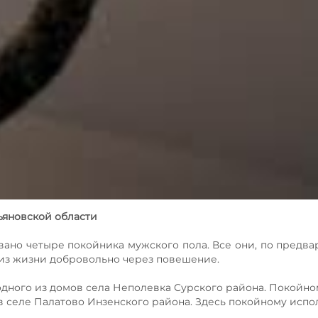
ьяновской области
овано четыре покойника мужского пола. Все они, по предв
из жизни добровольно через повешение.
дного из домов села Неполевка Сурского района. Покойно
 в селе Палатово Инзенского района. Здесь покойному испо