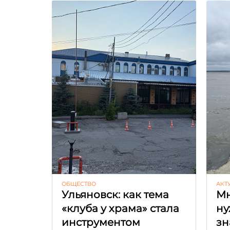
ОБЩЕСТВО
АКТ
Ульяновск: как тема
Мн
«клуба у храма» стала
ну
инструментом
зн