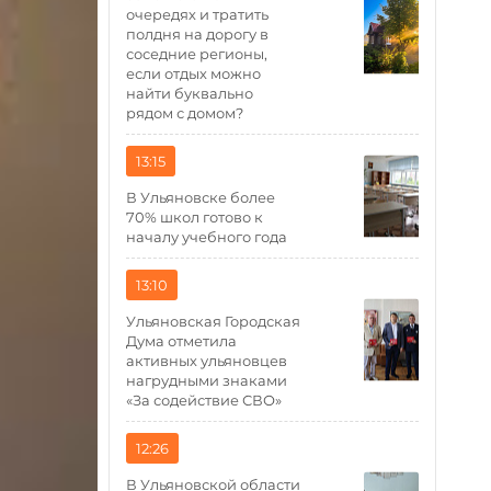
очередях и тратить
полдня на дорогу в
соседние регионы,
если отдых можно
найти буквально
рядом с домом?
13:15
В Ульяновске более
70% школ готово к
началу учебного года
13:10
Ульяновская Городская
Дума отметила
активных ульяновцев
нагрудными знаками
«За содействие СВО»
12:26
В Ульяновской области