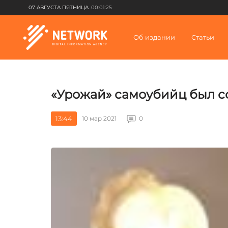
07 АВГУСТА ПЯТНИЦА
00:01:25
Об издании
Статьи
«Урожай» самоубийц был с
13:44
10 мар 2021
0