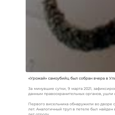
«Урожай» самоубийц был собран вчера в Ул
За минувшие сутки, 9 марта 2021, зафиксир
данным правоохранительных органов, ушли 
Первого висельника обнаружили во дворе о
лет. Аналогичный труп в петеле был найден
лет отроду.