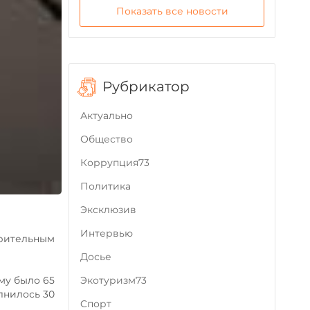
Показать все новости
Рубрикатор
Актуально
Общество
Коррупция73
Политика
Эксклюзив
Интервью
арительным
Досье
Экотуризм73
му было 65
лнилось 30
Cпорт